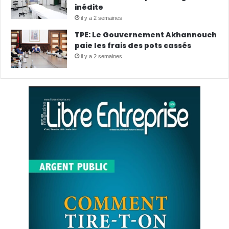
inédite
il y a 2 semaines
TPE: Le Gouvernement Akhannouch
paie les frais des pots cassés
il y a 2 semaines