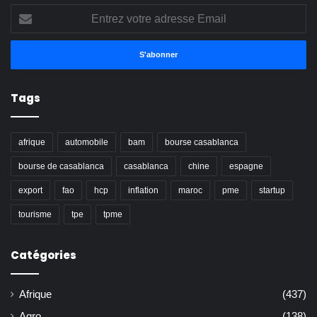
Entrez
votre
adresse
Email
Tags
afrique
automobile
bam
bourse casablanca
bourse de casablanca
casablanca
chine
espagne
export
fao
hcp
inflation
maroc
pme
startup
tourisme
tpe
tpme
Catégories
Afrique
(437)
Agro
(138)