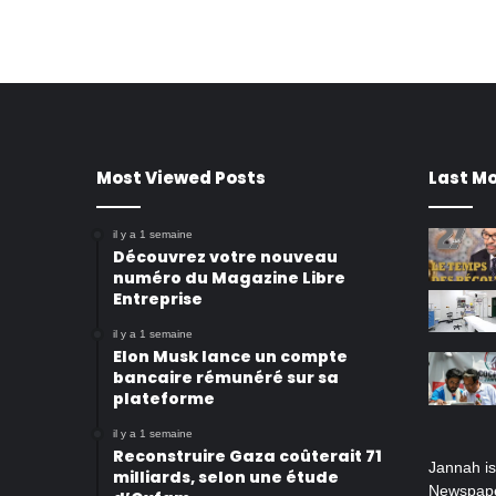
Most Viewed Posts
Last Mo
il y a 1 semaine
Découvrez votre nouveau
numéro du Magazine Libre
Entreprise
il y a 1 semaine
Elon Musk lance un compte
bancaire rémunéré sur sa
plateforme
il y a 1 semaine
Reconstruire Gaza coûterait 71
Jannah i
milliards, selon une étude
Newspape