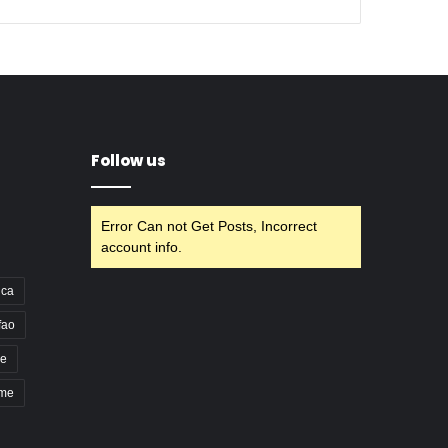
Follow us
Error Can not Get Posts, Incorrect
account info.
nca
fao
e
pme