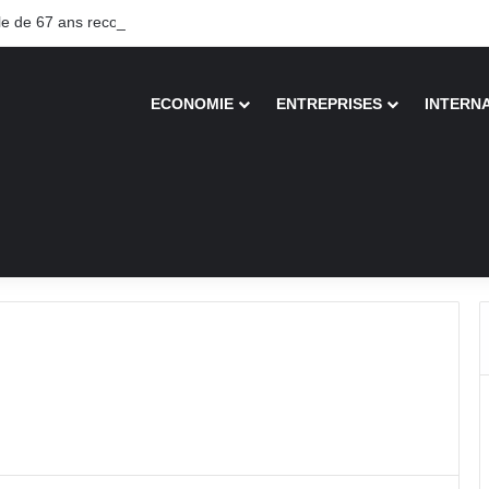
 de 67 ans recouvre la vue après une greffe inédite
ECONOMIE
ENTREPRISES
INTERN