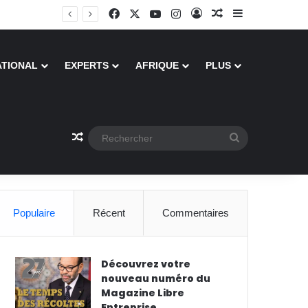
Facebook
X
YouTube
Instagram
Connexion
Article Aléatoire
Sidebar (barr
ATIONAL
EXPERTS
AFRIQUE
PLUS
Article Aléatoire
Rechercher
Populaire
Récent
Commentaires
Découvrez votre
nouveau numéro du
Magazine Libre
Entreprise