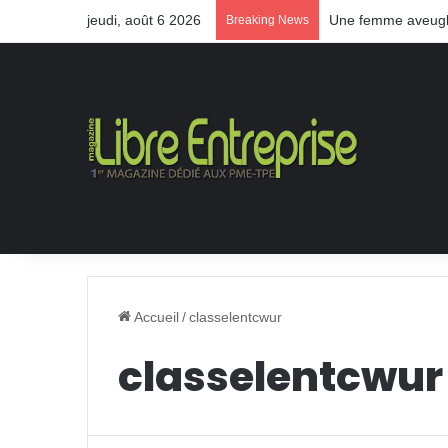
jeudi, août 6 2026
Une femme aveugle
Breaking News
Accueil
/
classelentcwur
classelentcwur