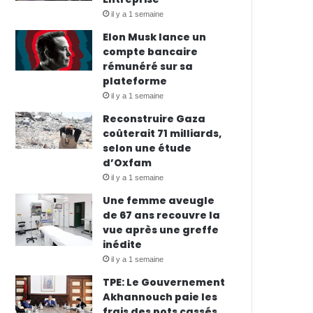
il y a 1 semaine
Elon Musk lance un
compte bancaire
rémunéré sur sa
plateforme
il y a 1 semaine
Reconstruire Gaza
coûterait 71 milliards,
selon une étude
d’Oxfam
il y a 1 semaine
Une femme aveugle
de 67 ans recouvre la
vue après une greffe
inédite
il y a 1 semaine
TPE: Le Gouvernement
Akhannouch paie les
frais des pots cassés