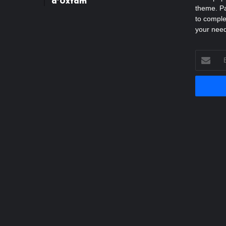
d’Oxfam
theme. Pa
to comple
your nee
Entrez
votre
adresse
Email