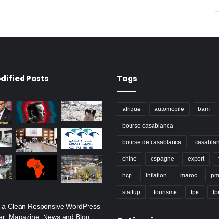
dified Posts
Tags
afrique
automobile
bam
bourse casablanca
bourse de casablanca
casabla
chine
espagne
export
hcp
inflation
maroc
pm
startup
tourisme
tpe
t
s a Clean Responsive WordPress
r, Magazine, News and Blog