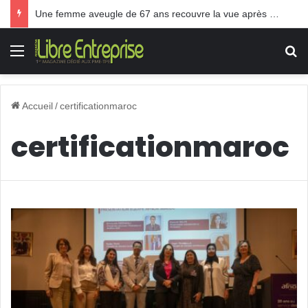
Une femme aveugle de 67 ans recouvre la vue après une greffe inédite
Menu
R
Accueil
/
certificationmaroc
certificationmaroc