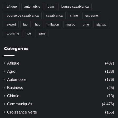
afrique
automobile
bam
bourse casablanca
bourse de casablanca
casablanca
chine
espagne
export
fao
hcp
inflation
maroc
pme
startup
tourisme
tpe
tpme
Catégories
Afrique
(437)
Agro
(138)
Automobile
(176)
Business
(25)
Chimie
(13)
Communiqués
(4 476)
Croissance Verte
(166)