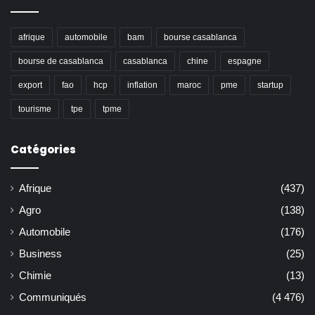
afrique
automobile
bam
bourse casablanca
bourse de casablanca
casablanca
chine
espagne
export
fao
hcp
inflation
maroc
pme
startup
tourisme
tpe
tpme
Catégories
Afrique
(437)
Agro
(138)
Automobile
(176)
Business
(25)
Chimie
(13)
Communiqués
(4 476)