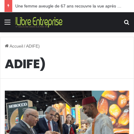
Une femme aveugle de 67 ans recouvre la vue après une greffe inédite
Menu
R
Accueil
/
ADIFE)
ADIFE)