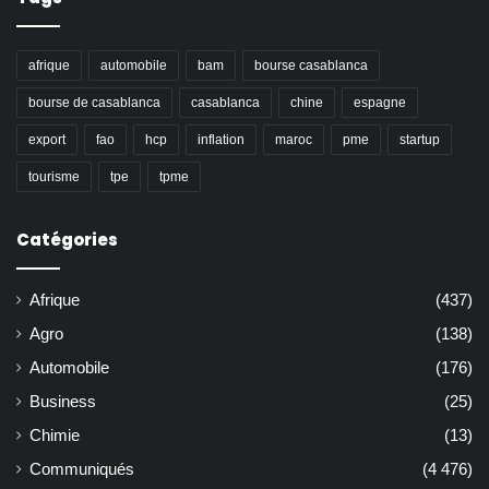
afrique
automobile
bam
bourse casablanca
bourse de casablanca
casablanca
chine
espagne
export
fao
hcp
inflation
maroc
pme
startup
tourisme
tpe
tpme
Catégories
Afrique
(437)
Agro
(138)
Automobile
(176)
Business
(25)
Chimie
(13)
Communiqués
(4 476)