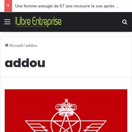
Une femme aveugle de 67 ans recouvre la vue après une greffe inédite
Menu
R
Accueil
/
addou
addou