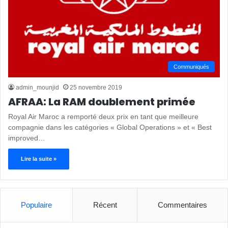
Communiqués
admin_mounjid
25 novembre 2019
AFRAA: La RAM doublement primée
Royal Air Maroc a remporté deux prix en tant que meilleure
compagnie dans les catégories « Global Operations » et « Best
improved…
Lire la suite »
Populaire
Récent
Commentaires