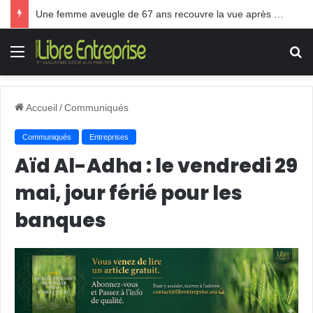
Une femme aveugle de 67 ans recouvre la vue après une greffe inédite
Menu
R
Accueil
/
Communiqués
Communiqués
Entreprises
Aïd Al-Adha : le vendredi 29
mai, jour férié pour les
banques