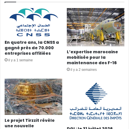
En quatre ans, la CNSS a
gagné près de 70.000
L’expertise marocaine
entreprises affiliées
mobilisée pour la
il y a 1 semaine
maintenance des F-16
il y a 2 semaines
Le projet Tirzzit révèle
une nouvelle
DGI : le 31 juillet 2026,