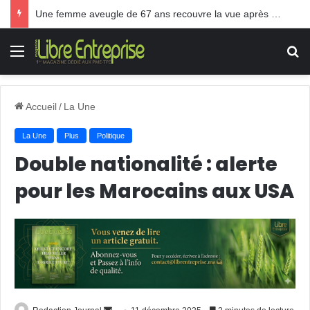
Une femme aveugle de 67 ans recouvre la vue après une greffe inédite
Menu
R
Accueil
/
La Une
La Une
Plus
Politique
Double nationalité : alerte
pour les Marocains aux USA
Envoyer