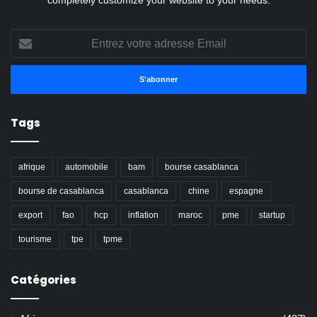
completely customize your website to your needs.
Entrez
votre
adresse
Email
Tags
afrique
automobile
bam
bourse casablanca
bourse de casablanca
casablanca
chine
espagne
export
fao
hcp
inflation
maroc
pme
startup
tourisme
tpe
tpme
Catégories