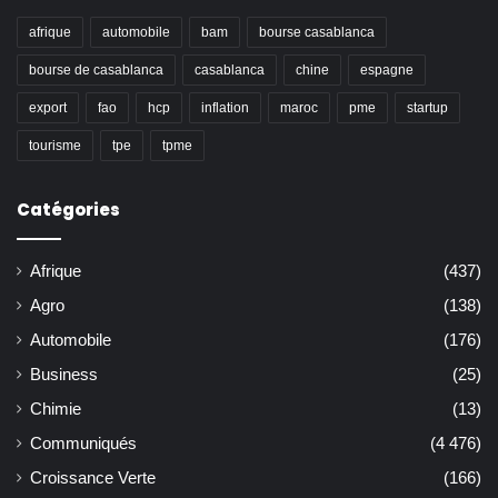
afrique
automobile
bam
bourse casablanca
bourse de casablanca
casablanca
chine
espagne
export
fao
hcp
inflation
maroc
pme
startup
tourisme
tpe
tpme
Catégories
Afrique
(437)
Agro
(138)
Automobile
(176)
Business
(25)
Chimie
(13)
Communiqués
(4 476)
Croissance Verte
(166)