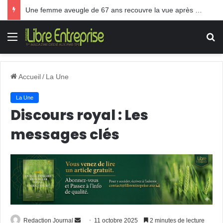
Une femme aveugle de 67 ans recouvre la vue après une greffe inédite
Menu
R
Accueil
/
La Une
La Une
Discours royal : Les
messages clés
Envoyer
Redaction Journal
11 octobre 2025
2 minutes de lecture