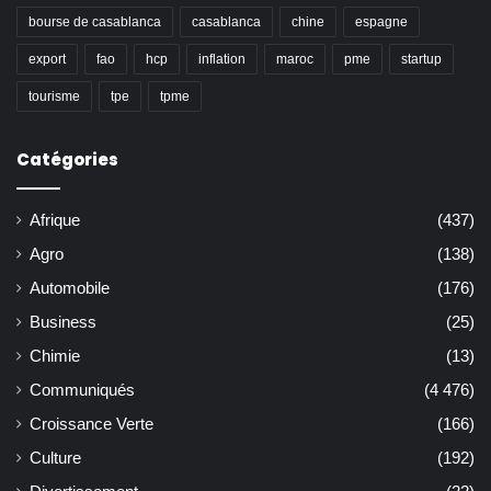
bourse de casablanca
casablanca
chine
espagne
export
fao
hcp
inflation
maroc
pme
startup
tourisme
tpe
tpme
Catégories
Afrique
(437)
Agro
(138)
Automobile
(176)
Business
(25)
Chimie
(13)
Communiqués
(4 476)
Croissance Verte
(166)
Culture
(192)