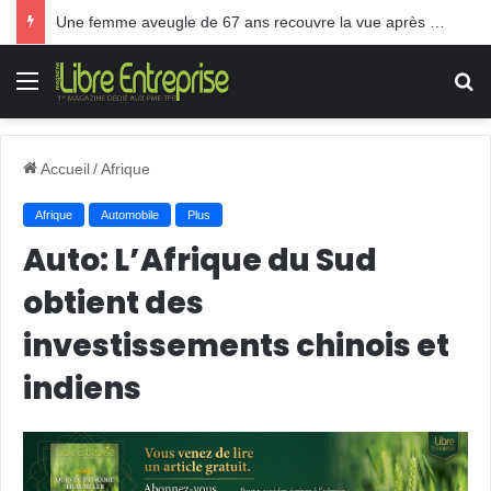
Une femme aveugle de 67 ans recouvre la vue après une greffe inédite
Menu
R
Accueil
/
Afrique
Afrique
Automobile
Plus
Auto: L’Afrique du Sud
obtient des
investissements chinois et
indiens