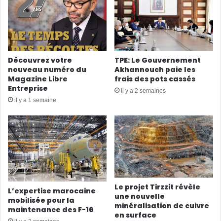
Découvrez votre
TPE: Le Gouvernement
nouveau numéro du
Akhannouch paie les
Magazine Libre
frais des pots cassés
Entreprise
il y a 2 semaines
il y a 1 semaine
Le projet Tirzzit révèle
L’expertise marocaine
une nouvelle
mobilisée pour la
minéralisation de cuivre
maintenance des F-16
en surface