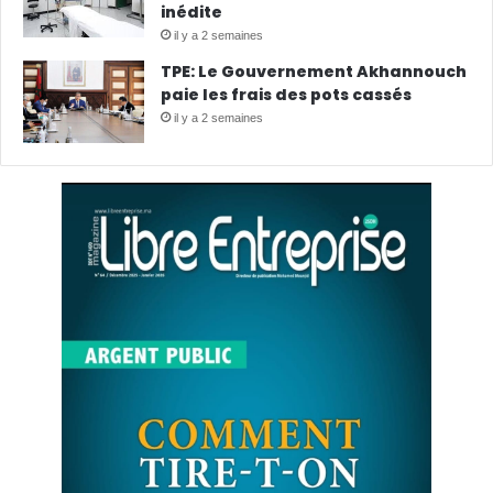
inédite
il y a 2 semaines
TPE: Le Gouvernement Akhannouch
paie les frais des pots cassés
il y a 2 semaines