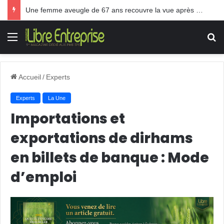
TPE: Le Gouvernement Akhannouch paie les frais des pots cassés
Menu
R
Accueil
/
Experts
Experts
La Une
Importations et
exportations de dirhams
en billets de banque : Mode
d’emploi