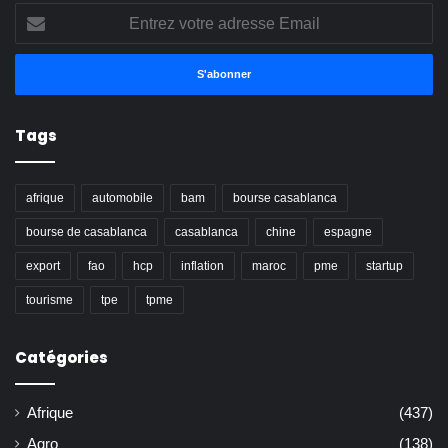
Entrez
votre
adresse
Email
Tags
afrique
automobile
bam
bourse casablanca
bourse de casablanca
casablanca
chine
espagne
export
fao
hcp
inflation
maroc
pme
startup
tourisme
tpe
tpme
Catégories
Afrique
(437)
Agro
(138)