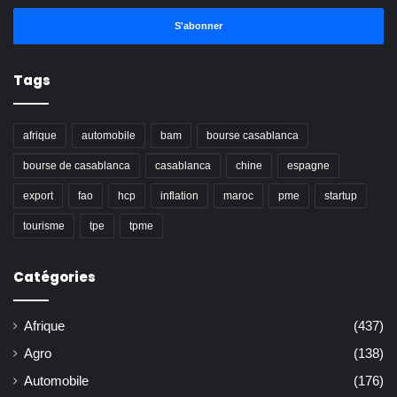
adresse
Email
Tags
afrique
automobile
bam
bourse casablanca
bourse de casablanca
casablanca
chine
espagne
export
fao
hcp
inflation
maroc
pme
startup
tourisme
tpe
tpme
Catégories
Afrique
(437)
Agro
(138)
Automobile
(176)