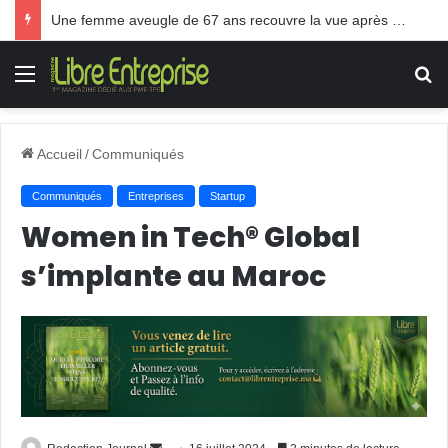
Une femme aveugle de 67 ans recouvre la vue après une greffe inédite
Menu
R
Accueil
/
Communiqués
Communiqués
Entreprises
Startup
Women in Tech® Global
s’implante au Maroc
Envoyer