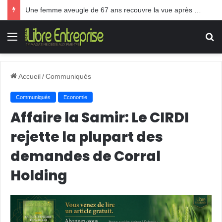
Une femme aveugle de 67 ans recouvre la vue après une greffe inédite
Menu
R
Accueil
/
Communiqués
Communiqués
Economie
Affaire la Samir: Le CIRDI
rejette la plupart des
demandes de Corral
Holding