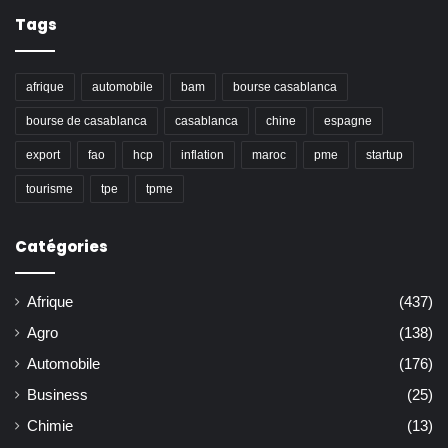
Tags
afrique
automobile
bam
bourse casablanca
bourse de casablanca
casablanca
chine
espagne
export
fao
hcp
inflation
maroc
pme
startup
tourisme
tpe
tpme
Catégories
Afrique
(437)
Agro
(138)
Automobile
(176)
Business
(25)
Chimie
(13)