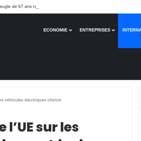
gle de 67 ans recouvre la vue après une greffe inédite
ECONOMIE
ENTREPRISES
INTERN
es véhicules électriques chinois
 l’UE sur les