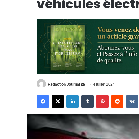
véhicules élect
Envoyer
Redaction Journal
4 juillet 2024
un
Facebook
X
Linkedin
Tumblr
Pinterest
Reddit
courriel