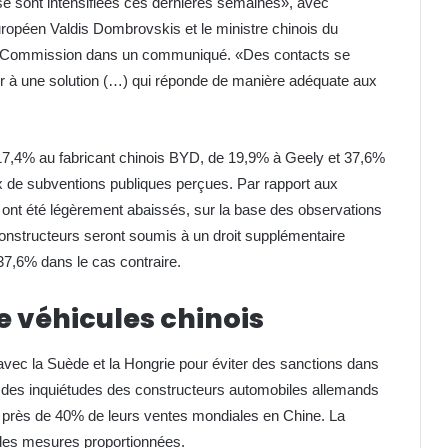
e sont intensifiées ces dernières semaines», avec
opéen Valdis Dombrovskis et le ministre chinois du
a Commission dans un communiqué. «Des contacts se
r à une solution (…) qui réponde de manière adéquate aux
7,4% au fabricant chinois BYD, de 19,9% à Geely et 37,6%
x de subventions publiques perçues. Par rapport aux
s ont été légèrement abaissés, sur la base des observations
constructeurs seront soumis à un droit supplémentaire
37,6% dans le cas contraire.
e véhicules chinois
 avec la Suède et la Hongrie pour éviter des sanctions dans
on des inquiétudes des constructeurs automobiles allemands
 près de 40% de leurs ventes mondiales en Chine. La
 des mesures proportionnées.