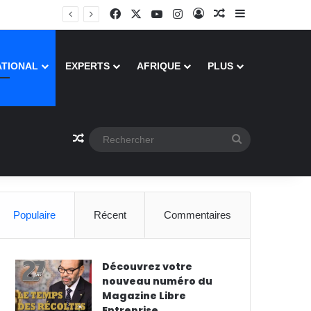
Facebook
X
YouTube
Instagram
Connexion
Article Aléatoire
Sidebar (barre
ATIONAL
EXPERTS
AFRIQUE
PLUS
Article Aléatoire
Rechercher
Populaire
Récent
Commentaires
Découvrez votre
nouveau numéro du
Magazine Libre
Entreprise