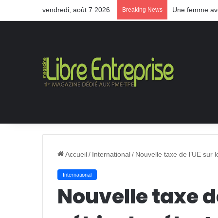
vendredi, août 7 2026
Une femme aveu
Breaking News
Accueil
/
International
/
Nouvelle taxe de l’UE sur l
International
Nouvelle taxe de