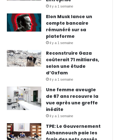
il y a 1 semaine
Elon Musk lance un
compte bancaire
rémunéré sur sa
plateforme
il y a 1 semaine
Reconstruire Gaza
coûterait 71 milliards,
selon une étude
d’Oxfam
il y a 1 semaine
Une femme aveugle
de 67 ans recouvre la
vue après une greffe
inédite
il y a 1 semaine
TPE: Le Gouvernement
Akhannouch paie les
frais des pots cassés