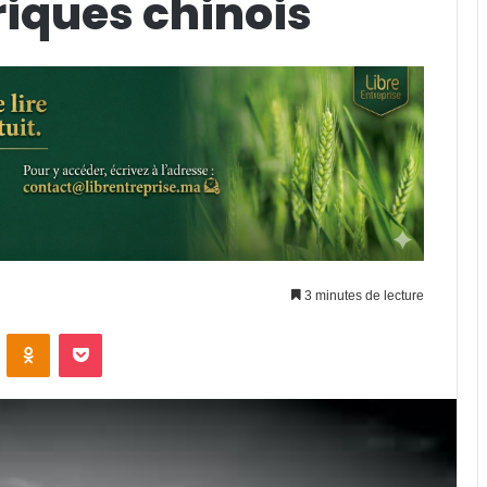
riques chinois
3 minutes de lecture
VKontakte
Odnoklassniki
Pocket