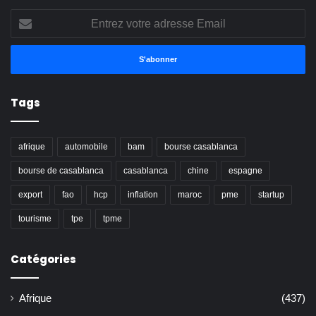
Entrez
votre
adresse
Email
Tags
afrique
automobile
bam
bourse casablanca
bourse de casablanca
casablanca
chine
espagne
export
fao
hcp
inflation
maroc
pme
startup
tourisme
tpe
tpme
Catégories
Afrique
(437)