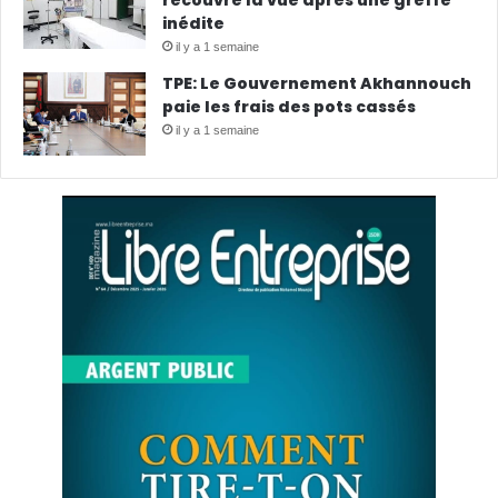
recouvre la vue après une greffe
inédite
il y a 1 semaine
TPE: Le Gouvernement Akhannouch
paie les frais des pots cassés
il y a 1 semaine