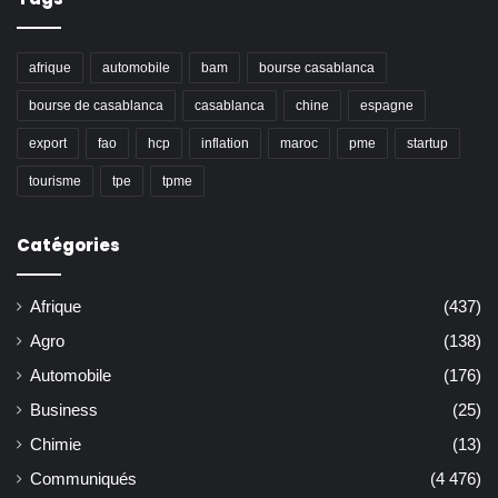
afrique
automobile
bam
bourse casablanca
bourse de casablanca
casablanca
chine
espagne
export
fao
hcp
inflation
maroc
pme
startup
tourisme
tpe
tpme
Catégories
Afrique
(437)
Agro
(138)
Automobile
(176)
Business
(25)
Chimie
(13)
Communiqués
(4 476)