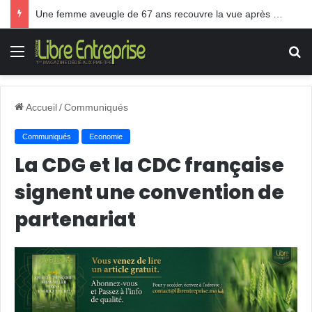
Une femme aveugle de 67 ans recouvre la vue après une greffe inédite
Menu
R
Accueil
/
Communiqués
Communiqués
Economie
La CDG et la CDC française
signent une convention de
partenariat