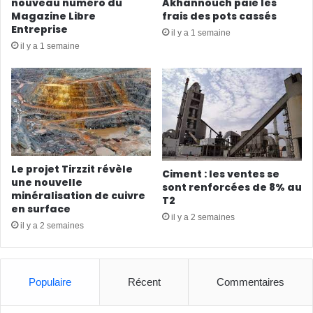
nouveau numéro du
Akhannouch paie les
Magazine Libre
frais des pots cassés
Entreprise
il y a 1 semaine
il y a 1 semaine
Le projet Tirzzit révèle
Ciment : les ventes se
une nouvelle
sont renforcées de 8% au
minéralisation de cuivre
T2
en surface
il y a 2 semaines
il y a 2 semaines
Populaire
Récent
Commentaires