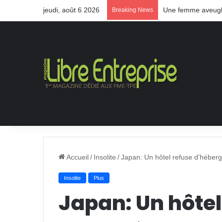
jeudi, août 6 2026
Une femme aveugle
Breaking News
Accueil
/
Insolite
/
Japan: Un hôtel refuse d’héberg
Insolite
Plus
Japan: Un hôtel