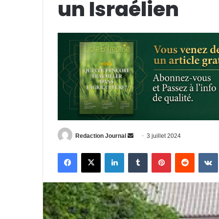
un Israélien
Envoyer
Redaction Journal
3 juillet 2024
un
Facebook
X
Linkedin
Tumblr
Pinterest
Reddit
courriel