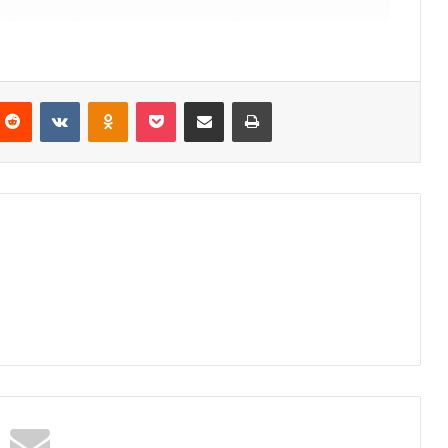
nterest
Reddit
VKontakte
Odnoklassniki
Pocket
Partager par email
Imprimer