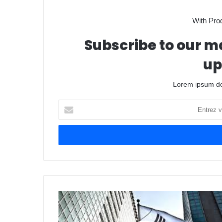
With Pro
Subscribe to our ma
up
Lorem ipsum dol
Entrez
votre
adresse
Email