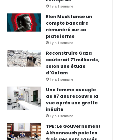
il y a 1 semaine
Elon Musk lance un
compte bancaire
rémunéré sur sa
plateforme
il y a 1 semaine
Reconstruire Gaza
coûterait 71 milliards,
selon une étude
d’Oxfam
il y a 1 semaine
Une femme aveugle
de 67 ans recouvre la
vue après une greffe
inédite
il y a 1 semaine
TPE: Le Gouvernement
Akhannouch paie les
frais des pots cassés