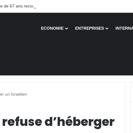
 de 67 ans recouvre la vue après une greffe inédite
ECONOMIE
ENTREPRISES
INTERN
er un Israélien
 refuse d’héberger