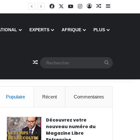
Facebook
X
YouTube
Instagram
Connexion
Article Aléatoire
Sidebar (barre
ATIONAL
EXPERTS
AFRIQUE
PLUS
Article Aléatoire
Rechercher
Populaire
Récent
Commentaires
Découvrez votre
nouveau numéro du
Magazine Libre
Entreprise