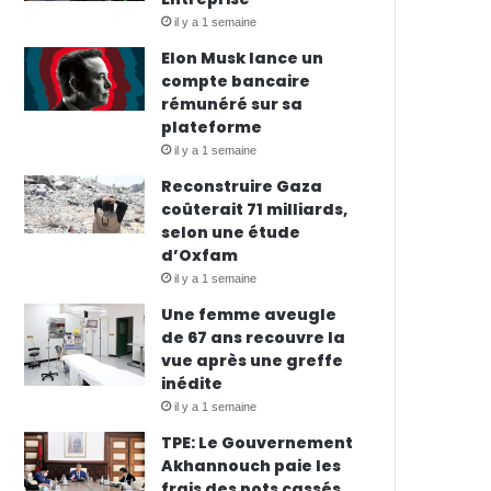
il y a 1 semaine
Elon Musk lance un
compte bancaire
rémunéré sur sa
plateforme
il y a 1 semaine
Reconstruire Gaza
coûterait 71 milliards,
selon une étude
d’Oxfam
il y a 1 semaine
Une femme aveugle
de 67 ans recouvre la
vue après une greffe
inédite
il y a 1 semaine
TPE: Le Gouvernement
Akhannouch paie les
frais des pots cassés