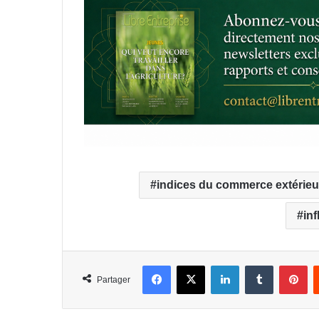
indices du commerce extérieu
in
Facebook
X
Linkedin
Tumblr
Pi
Partager