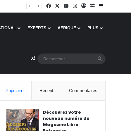
Facebook
X
YouTube
Instagram
Connexion
Article Aléatoire
Sidebar (barre
ATIONAL
EXPERTS
AFRIQUE
PLUS
Article Aléatoire
Rechercher
Populaire
Récent
Commentaires
Découvrez votre
nouveau numéro du
Magazine Libre
Entreprise