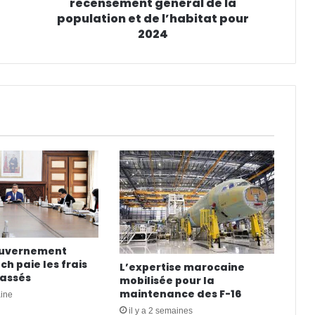
recensement général de la
population et de l’habitat pour
2024
ouvernement
h paie les frais
L’expertise marocaine
cassés
mobilisée pour la
maintenance des F-16
aine
il y a 2 semaines