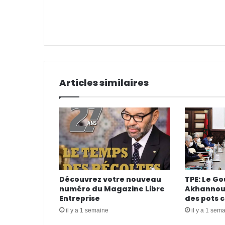
Articles similaires
Découvrez votre nouveau
TPE: Le G
numéro du Magazine Libre
Akhannouc
Entreprise
des pots 
il y a 1 semaine
il y a 1 sem