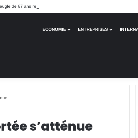
gle de 67 ans recouvre la vue après une greffe inédite
ECONOMIE
ENTREPRISES
INTERN
énue
ortée s’atténue