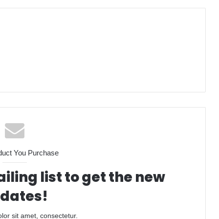
duct You Purchase
iling list to get the new
dates!
or sit amet, consectetur.