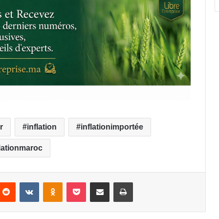
r
inflation
inflationimportée
flationmaroc
nterest
Reddit
VKontakte
Odnoklassniki
Pocket
Partager par email
Imprimer