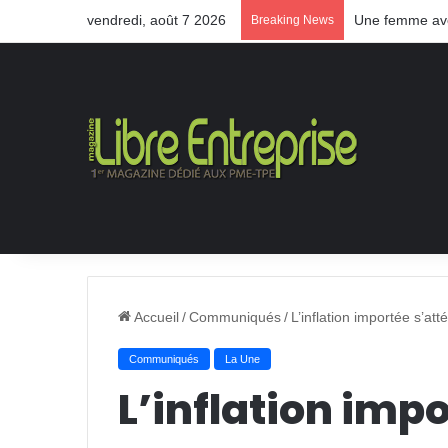
vendredi, août 7 2026
Une femme aveu
Breaking News
Accueil
/
Communiqués
/
L’inflation importée s’att
Communiqués
La Une
L’inflation imp