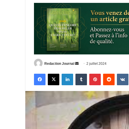
Envoyer
Redaction Journal
2 juillet 2024
un
Facebook
X
Linkedin
Tumblr
Pinterest
Reddit
courriel