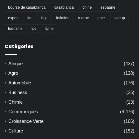
bourse de casablanca
casablanca
chine
espagne
export
fao
hcp
inflation
maroc
pme
startup
tourisme
tpe
tpme
Catégories
Afrique
(437)
Agro
(138)
Automobile
(176)
Business
(25)
Chimie
(13)
Communiqués
(4 476)
Croissance Verte
(166)
Culture
(192)