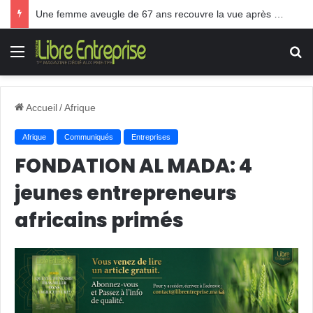
Une femme aveugle de 67 ans recouvre la vue après une greffe inédite
Menu
R
Accueil
/
Afrique
Afrique
Communiqués
Entreprises
FONDATION AL MADA: 4
jeunes entrepreneurs
africains primés