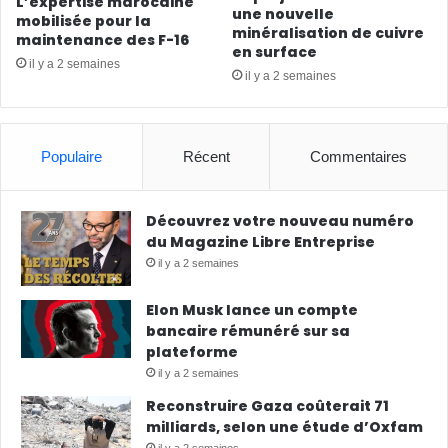
L’expertise marocaine
une nouvelle
mobilisée pour la
minéralisation de cuivre
maintenance des F-16
en surface
il y a 2 semaines
il y a 2 semaines
Populaire
Récent
Commentaires
Découvrez votre nouveau numéro
du Magazine Libre Entreprise
il y a 2 semaines
Elon Musk lance un compte
bancaire rémunéré sur sa
plateforme
il y a 2 semaines
Reconstruire Gaza coûterait 71
milliards, selon une étude d’Oxfam
il y a 2 semaines