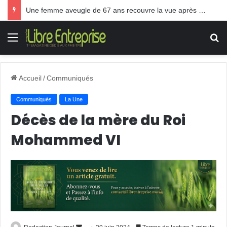
Une femme aveugle de 67 ans recouvre la vue après une greffe inédite
Menu
R
Accueil
/
Communiqués
Communiqués
La Une
Décès de la mère du Roi
Mohammed VI
Envoyer