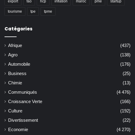
export
fao
hcp
inflation
maroc
pme
startup
tourisme
tpe
tpme
Catégories
Afrique
(437)
Agro
(138)
Automobile
(176)
Business
(25)
Chimie
(13)
Communiqués
(4 476)
Croissance Verte
(166)
Culture
(192)
Divertissement
(22)
Economie
(4 270)