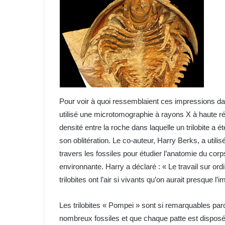
Pour voir à quoi ressemblaient ces impressions dans
utilisé une microtomographie à rayons X à haute r
densité entre la roche dans laquelle un trilobite a é
son oblitération. Le co-auteur, Harry Berks, a util
travers les fossiles pour étudier l’anatomie du corps
environnante. Harry a déclaré : « Le travail sur or
trilobites ont l’air si vivants qu’on aurait presque l
Les trilobites « Pompei » sont si remarquables pa
nombreux fossiles et que chaque patte est disposé