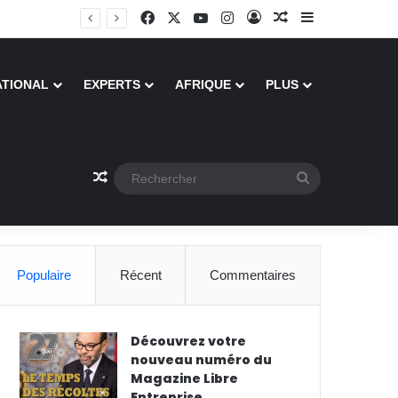
Facebook
X
YouTube
Instagram
Connexion
Article Aléatoire
Sidebar (barre
ATIONAL
EXPERTS
AFRIQUE
PLUS
Article Aléatoire
Rechercher
Populaire
Récent
Commentaires
Découvrez votre
nouveau numéro du
Magazine Libre
Entreprise