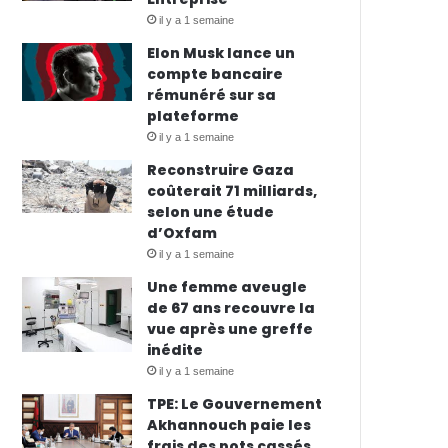
il y a 1 semaine
Elon Musk lance un
compte bancaire
rémunéré sur sa
plateforme
il y a 1 semaine
Reconstruire Gaza
coûterait 71 milliards,
selon une étude
d’Oxfam
il y a 1 semaine
Une femme aveugle
de 67 ans recouvre la
vue après une greffe
inédite
il y a 1 semaine
TPE: Le Gouvernement
Akhannouch paie les
frais des pots cassés