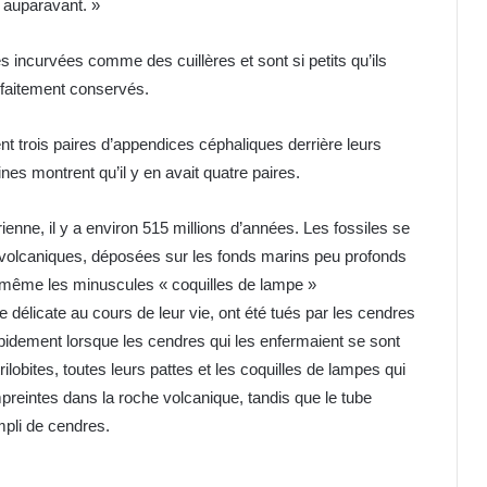
e auparavant. »
incurvées comme des cuillères et sont si petits qu’ils
rfaitement conservés.
ent trois paires d’appendices céphaliques derrière leurs
s montrent qu’il y en avait quatre paires.
ienne, il y a environ 515 millions d’années. Les fossiles se
olcaniques, déposées sur les fonds marins peu profonds
, et même les minuscules « coquilles de lampe »
e délicate au cours de leur vie, ont été tués par les cendres
apidement lorsque les cendres qui les enfermaient se sont
lobites, toutes leurs pattes et les coquilles de lampes qui
eintes dans la roche volcanique, tandis que le tube
empli de cendres.