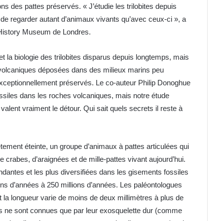
ons des pattes préservés. « J’étudie les trilobites depuis
n de regarder autant d’animaux vivants qu’avec ceux-ci », a
 History Museum de Londres.
et la biologie des trilobites disparus depuis longtemps, mais
 volcaniques déposées dans des milieux marins peu
xceptionnellement préservés. Le co-auteur Philip Donoghue
ossiles dans les roches volcaniques, mais notre étude
lent vraiment le détour. Qui sait quels secrets il reste à
tement éteinte, un groupe d’animaux à pattes articulées qui
 crabes, d’araignées et de mille-pattes vivant aujourd’hui.
ondantes et les plus diversifiées dans les gisements fossiles
lions d’années à 250 millions d’années. Les paléontologues
nt la longueur varie de moins de deux millimètres à plus de
tes ne sont connues que par leur exosquelette dur (comme