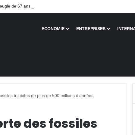
gle de 67 ans recouvre la vue après une greffe inédite
ECONOMIE
ENTREPRISES
INTERN
ssiles trilobites de plus de 500 millions d’années
te des fossiles