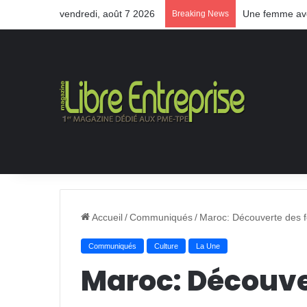
vendredi, août 7 2026
Une femme aveu
Breaking News
Accueil
/
Communiqués
/
Maroc: Découverte des fo
Communiqués
Culture
La Une
Maroc: Découver