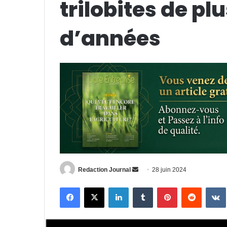
trilobites de pl
d’années
Envoyer
Redaction Journal
28 juin 2024
un
Facebook
X
Linkedin
Tumblr
Pinterest
Reddit
courriel