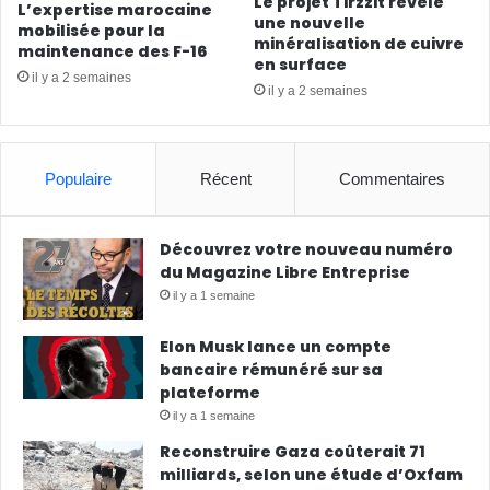
Le projet Tirzzit révèle
L’expertise marocaine
une nouvelle
mobilisée pour la
minéralisation de cuivre
maintenance des F-16
en surface
il y a 2 semaines
il y a 2 semaines
Populaire
Récent
Commentaires
Découvrez votre nouveau numéro
du Magazine Libre Entreprise
il y a 1 semaine
Elon Musk lance un compte
bancaire rémunéré sur sa
plateforme
il y a 1 semaine
Reconstruire Gaza coûterait 71
milliards, selon une étude d’Oxfam