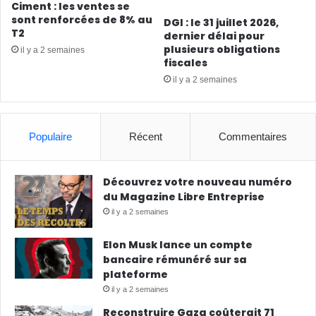
Ciment : les ventes se
sont renforcées de 8% au
DGI : le 31 juillet 2026,
T2
dernier délai pour
plusieurs obligations
il y a 2 semaines
fiscales
il y a 2 semaines
Populaire
Récent
Commentaires
Découvrez votre nouveau numéro
du Magazine Libre Entreprise
il y a 2 semaines
Elon Musk lance un compte
bancaire rémunéré sur sa
plateforme
il y a 2 semaines
Reconstruire Gaza coûterait 71