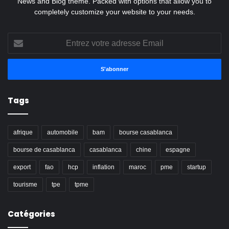
News and Blog theme. Packed with options that allow you to
completely customize your website to your needs.
Entrez
votre
adresse
Email
Tags
afrique
automobile
bam
bourse casablanca
bourse de casablanca
casablanca
chine
espagne
export
fao
hcp
inflation
maroc
pme
startup
tourisme
tpe
tpme
Catégories