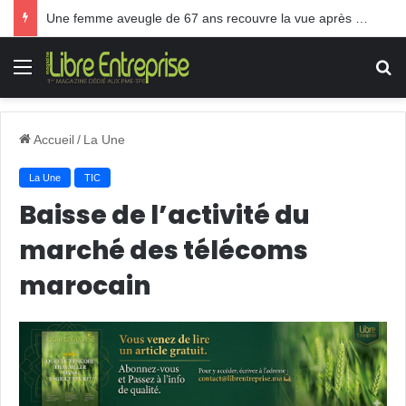
Une femme aveugle de 67 ans recouvre la vue après une greffe inédite
Menu
R
Accueil
/
La Une
La Une
TIC
Baisse de l’activité du
marché des télécoms
marocain