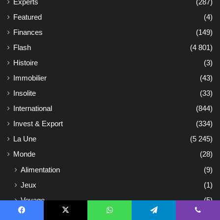
Experts
(287)
Featured
(4)
Finances
(149)
Flash
(4 801)
Histoire
(3)
Immobilier
(43)
Insolite
(33)
International
(844)
Invest & Export
(334)
La Une
(5 245)
Monde
(28)
Alimentation
(9)
Jeux
(1)
Voyage
(5)
Non classé
(127)
Facebook
X
WhatsApp
Telegram
Viber