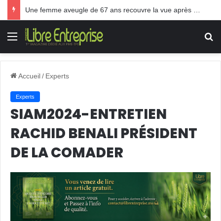
TPE: Le Gouvernement Akhannouch paie les frais des pots cassés
Menu
R
Accueil
/
Experts
Experts
SIAM2024-ENTRETIEN
RACHID BENALI PRÉSIDENT
DE LA COMADER