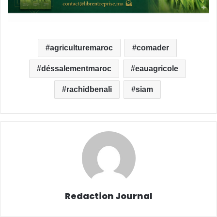
agriculturemaroc
comader
déssalementmaroc
eauagricole
rachidbenali
siam
Redaction Journal