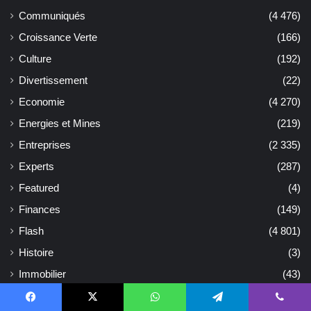
Communiqués
(4 476)
Croissance Verte
(166)
Culture
(192)
Divertissement
(22)
Economie
(4 270)
Energies et Mines
(219)
Entreprises
(2 335)
Experts
(287)
Featured
(4)
Finances
(149)
Flash
(4 801)
Histoire
(3)
Immobilier
(43)
Insolite
(33)
Facebook
X
WhatsApp
Telegram
Viber