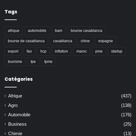
Tags
afrique
automobile
bam
bourse casablanca
bourse de casablanca
casablanca
chine
espagne
export
fao
hcp
inflation
maroc
pme
startup
tourisme
tpe
tpme
Catégories
Afrique
(437)
Agro
(138)
Automobile
(176)
Business
(25)
Chimie
(13)