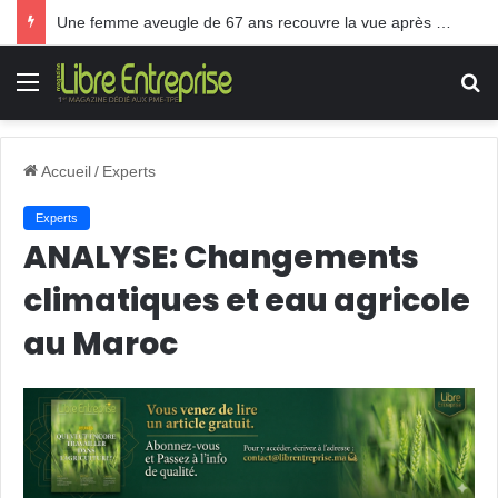
TPE: Le Gouvernement Akhannouch paie les frais des pots cassés
Menu
R
Accueil
/
Experts
Experts
ANALYSE: Changements
climatiques et eau agricole
au Maroc