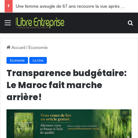
Une femme aveugle de 67 ans recouvre la vue après une greffe inédite
Menu
R
Accueil
/
Economie
Economie
La Une
Transparence budgétaire:
Le Maroc fait marche
arrière!