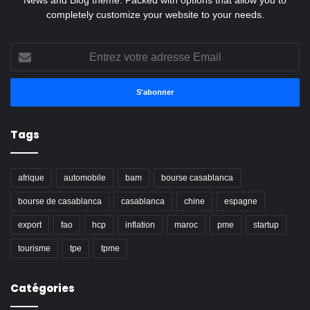
completely customize your website to your needs.
Entrez
votre
adresse
Email
Tags
afrique
automobile
bam
bourse casablanca
bourse de casablanca
casablanca
chine
espagne
export
fao
hcp
inflation
maroc
pme
startup
tourisme
tpe
tpme
Catégories