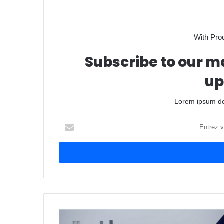
With Pro
Subscribe to our ma
up
Lorem ipsum dol
Entrez
votre
adresse
Email