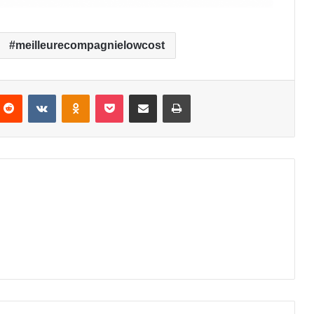
meilleurecompagnielowcost
nterest
Reddit
VKontakte
Odnoklassniki
Pocket
Partager par email
Imprimer