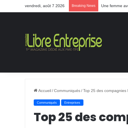
vendredi, août 7 2026
Une femme aveu
Breaking News
Accueil
/
Communiqués
/
Top 25 des compagnies 
Communiqués
Entreprises
Top 25 des com