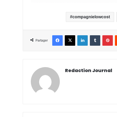
compagnielowcost
Facebook
X
Linkedin
Tumblr
Pi
Partager
Redaction Journal