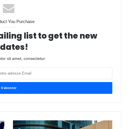
duct You Purchase
iling list to get the new
dates!
or sit amet, consectetur.