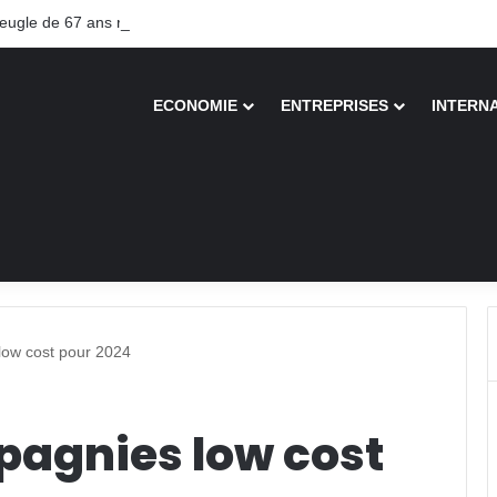
gle de 67 ans recouvre la vue après une greffe inédite
ECONOMIE
ENTREPRISES
INTERN
low cost pour 2024
pagnies low cost