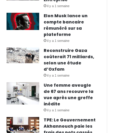
il y a 1 semaine
Elon Musk lance un
compte bancaire
rémunéré sur sa
plateforme
il y a 1 semaine
Reconstruire Gaza
coûterait 71 milliards,
selon une étude
d’Oxfam
il y a 1 semaine
Une femme aveugle
de 67 ans recouvre la
vue après une greffe
inédite
il y a 1 semaine
TPE: Le Gouvernement
Akhannouch paie les
frais des pots cassés