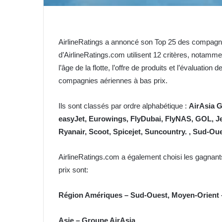
AirlineRatings a annoncé son Top 25 des compagni
d’AirlineRatings.com utilisent 12 critères, notamm
l’âge de la flotte, l’offre de produits et l’évaluation
compagnies aériennes à bas prix.
Ils sont classés par ordre alphabétique :
AirAsia G
easyJet, Eurowings, FlyDubai, FlyNAS, GOL, Jet
Ryanair, Scoot, Spicejet, Suncountry. , Sud-Oues
AirlineRatings.com a également choisi les gagnan
prix sont:
Région Amériques – Sud-Ouest, Moyen-Orient – 
Asie – Groupe AirAsia,