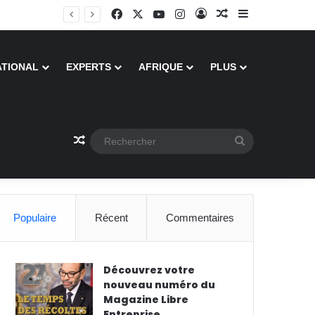
Facebook
X
YouTube
Instagram
Connexion
Article Aléatoire
Sidebar (barre
ATIONAL
EXPERTS
AFRIQUE
PLUS
Article Aléatoire
Rechercher
Populaire
Récent
Commentaires
Découvrez votre
nouveau numéro du
Magazine Libre
Entreprise