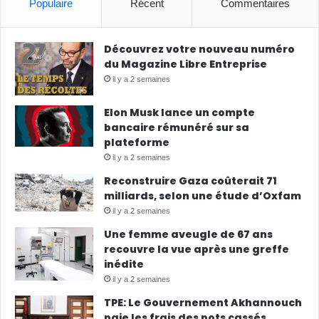
Populaire
Récent
Commentaires
Découvrez votre nouveau numéro
du Magazine Libre Entreprise
il y a 2 semaines
Elon Musk lance un compte
bancaire rémunéré sur sa
plateforme
il y a 2 semaines
Reconstruire Gaza coûterait 71
milliards, selon une étude d’Oxfam
il y a 2 semaines
Une femme aveugle de 67 ans
recouvre la vue après une greffe
inédite
il y a 2 semaines
TPE: Le Gouvernement Akhannouch
paie les frais des pots cassés