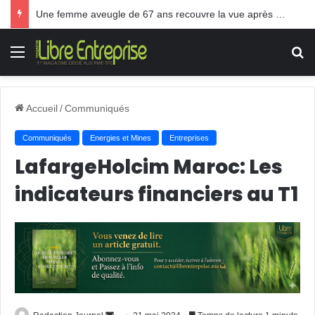
Une femme aveugle de 67 ans recouvre la vue après une greffe inédite
Menu
R
Accueil
/
Communiqués
Communiqués
Energies et Mines
Entreprises
LafargeHolcim Maroc: Les
indicateurs financiers au T1
Envoyer