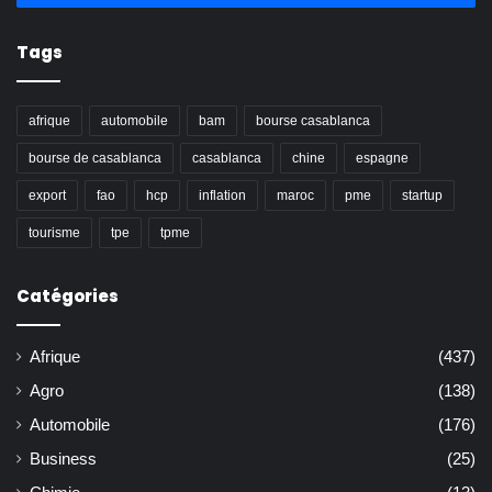
Tags
afrique
automobile
bam
bourse casablanca
bourse de casablanca
casablanca
chine
espagne
export
fao
hcp
inflation
maroc
pme
startup
tourisme
tpe
tpme
Catégories
Afrique
(437)
Agro
(138)
Automobile
(176)
Business
(25)