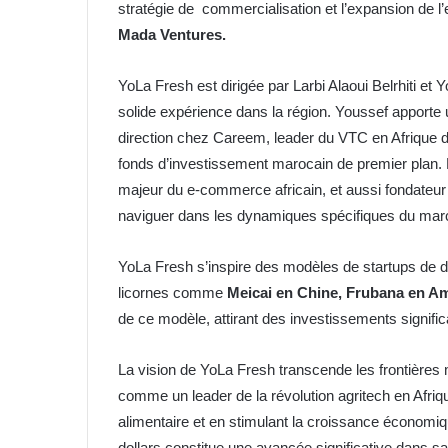
stratégie de commercialisation et l’expansion de l’
Mada Ventures.
YoLa Fresh est dirigée par Larbi Alaoui Belrhiti 
solide expérience dans la région. Youssef apporte 
direction chez Careem, leader du VTC en Afrique d
fonds d’investissement marocain de premier plan. L
majeur du e-commerce africain, et aussi fondateur
naviguer dans les dynamiques spécifiques du marc
YoLa Fresh s’inspire des modèles de startups de dist
licornes comme
Meicai en Chine, Frubana en A
de ce modèle, attirant des investissements significa
La vision de YoLa Fresh transcende les frontières 
comme un leader de la révolution agritech en Afriq
alimentaire et en stimulant la croissance économiqu
dollars constitue une avancée significative dans sa