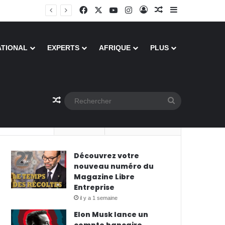
Facebook
X
YouTube
Instagram
Connexion
Article Aléatoire
Sidebar (barre
ATIONAL
EXPERTS
AFRIQUE
PLUS
Article Aléatoire
Rechercher
Populaire
Récent
Commentaires
Découvrez votre
nouveau numéro du
Magazine Libre
Entreprise
il y a 1 semaine
Elon Musk lance un