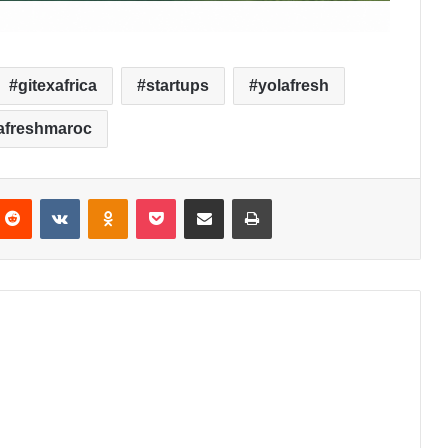
gitexafrica
startups
yolafresh
afreshmaroc
nterest
Reddit
VKontakte
Odnoklassniki
Pocket
Partager par email
Imprimer