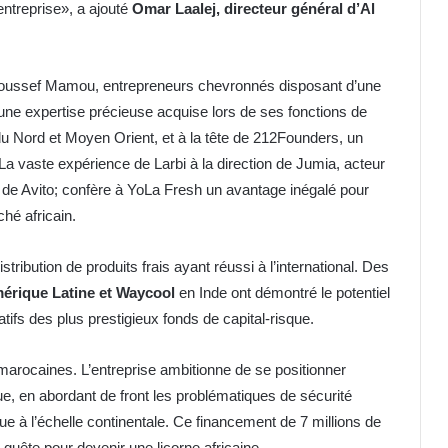
entreprise», a ajouté
Omar Laalej, directeur général d’Al
et Youssef Mamou, entrepreneurs chevronnés disposant d’une
une expertise précieuse acquise lors de ses fonctions de
u Nord et Moyen Orient, et à la tête de 212Founders, un
a vaste expérience de Larbi à la direction de Jumia, acteur
 de Avito; confère à YoLa Fresh un avantage inégalé pour
hé africain.
ribution de produits frais ayant réussi à l’international. Des
mérique Latine et Waycool
en Inde ont démontré le potentiel
tifs des plus prestigieux fonds de capital-risque.
marocaines. L’entreprise ambitionne de se positionner
ue, en abordant de front les problématiques de sécurité
e à l’échelle continentale. Ce financement de 7 millions de
 quête pour devenir une licorne africaine.