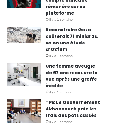
compte bancaire
rémunéré sur sa
plateforme
il y a 1 semaine
Reconstruire Gaza
coûterait 71 milliards,
selon une étude
d’Oxfam
il y a 1 semaine
Une femme aveugle
de 67 ans recouvre la
vue après une greffe
inédite
il y a 1 semaine
TPE: Le Gouvernement
Akhannouch paie les
frais des pots cassés
il y a 1 semaine