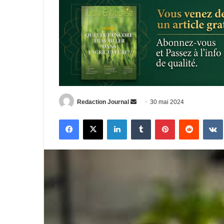
Envoyer
Redaction Journal
30 mai 2024
un
Facebook
X
Linkedin
Tumblr
Pinterest
Reddit
courriel