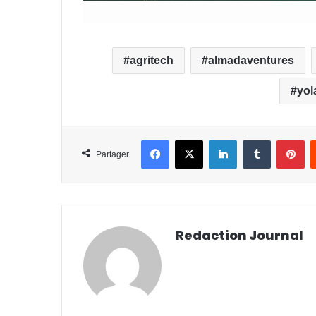
agritech
almadaventures
yol
Facebook
X
Linkedin
Tumblr
Pi
Partager
Redaction Journal