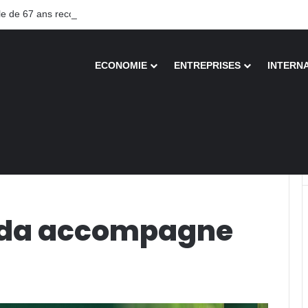
 de 67 ans recouvre la vue après une greffe inédite
ECONOMIE
ENTREPRISES
INTERN
mpagne YoLa Fresh
Mada accompagne