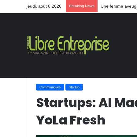
jeudi, août 6 2026
Une femme aveugle
Breaking News
Accueil
/
Communiqués
/
Startups: Al Mada acco
Communiqués
Startup
Startups: Al 
YoLa Fresh