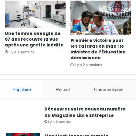
Une femme aveugle de
67 ans recouvre la vue
Première victoire pour
après une greffe inédite
les cafards en Inde : le
ministre de l’Éducation
il y a 1 semaine
démissionne
il y a 2 semaines
Populaire
Récent
Commentaires
Découvrez votre nouveau numéro
du Magazine Libre Entreprise
il y a 1 semaine