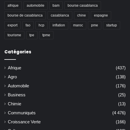
afrique
automobile
bam
bourse casablanca
bourse de casablanca
casablanca
chine
espagne
export
fao
hcp
inflation
maroc
pme
startup
tourisme
tpe
tpme
Catégories
Afrique
(437)
Agro
(138)
Automobile
(176)
Business
(25)
Chimie
(13)
Communiqués
(4 476)
Croissance Verte
(166)