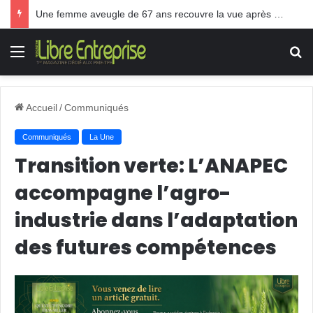
Une femme aveugle de 67 ans recouvre la vue après une greffe inédite
Menu
R
Accueil
/
Communiqués
Communiqués
La Une
Transition verte: L’ANAPEC
accompagne l’agro-
industrie dans l’adaptation
des futures compétences