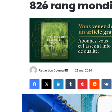
82é rang mondi
Envoyer
Redaction Journal
21 mai 2024
un
Facebook
X
Linkedin
Tumblr
Pinterest
Reddit
courriel