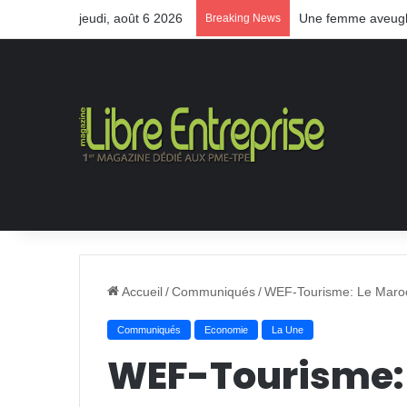
jeudi, août 6 2026
Une femme aveugle
Breaking News
Accueil
/
Communiqués
/
WEF-Tourisme: Le Maroc
Communiqués
Economie
La Une
WEF-Tourisme: 