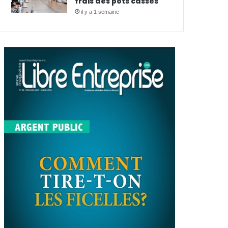
frais des pots cassés
il y a 1 semaine