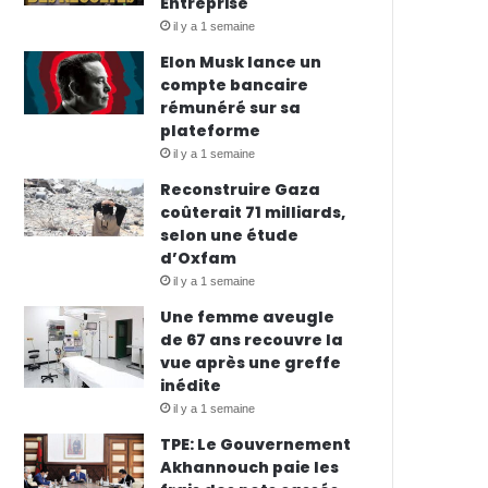
Entreprise
il y a 1 semaine
Elon Musk lance un
compte bancaire
rémunéré sur sa
plateforme
il y a 1 semaine
Reconstruire Gaza
coûterait 71 milliards,
selon une étude
d’Oxfam
il y a 1 semaine
Une femme aveugle
de 67 ans recouvre la
vue après une greffe
inédite
il y a 1 semaine
TPE: Le Gouvernement
Akhannouch paie les