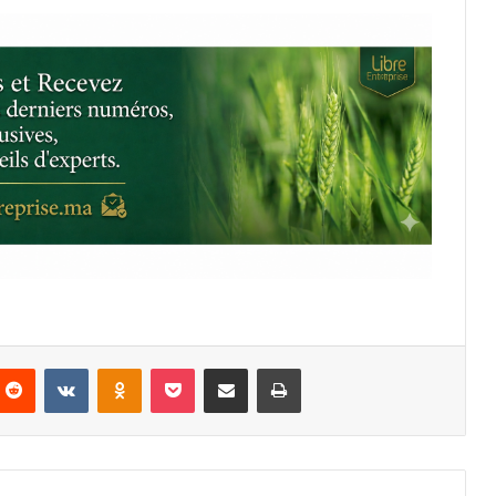
nterest
Reddit
VKontakte
Odnoklassniki
Pocket
Partager par email
Imprimer