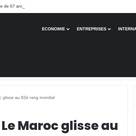
 de 67 ans recouvre la vue après une greffe inédite
ECONOMIE
ENTREPRISES
INTERN
 glisse au 82é rang mondial
Le Maroc glisse au