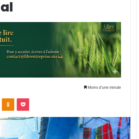
al
Moins d’une minute
VKontakte
Odnoklassniki
Pocket