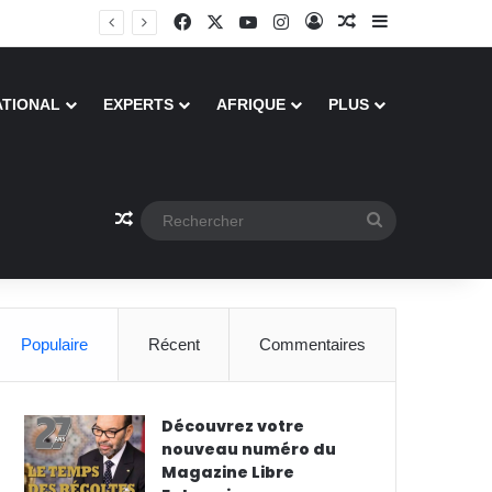
Facebook
X
YouTube
Instagram
Connexion
Article Aléatoire
Sidebar (barre
ATIONAL
EXPERTS
AFRIQUE
PLUS
Article Aléatoire
Rechercher
Populaire
Récent
Commentaires
Découvrez votre
nouveau numéro du
Magazine Libre