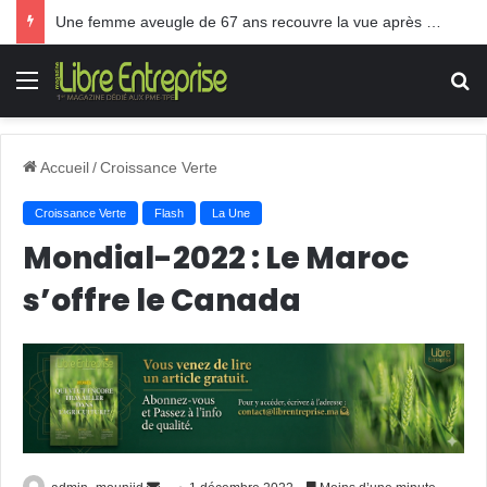
Une femme aveugle de 67 ans recouvre la vue après une greffe inédite
Menu
R
Accueil
/
Croissance Verte
Croissance Verte
Flash
La Une
Mondial-2022 : Le Maroc
s’offre le Canada
Envoyer