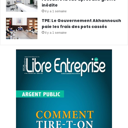
inédite
il y a 1 semaine
TPE: Le Gouvernement Akhannouch
paie les frais des pots cassés
il y a 1 semaine