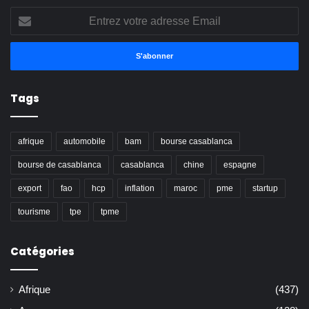
Entrez
votre
adresse
Email
Tags
afrique
automobile
bam
bourse casablanca
bourse de casablanca
casablanca
chine
espagne
export
fao
hcp
inflation
maroc
pme
startup
tourisme
tpe
tpme
Catégories
Afrique
(437)