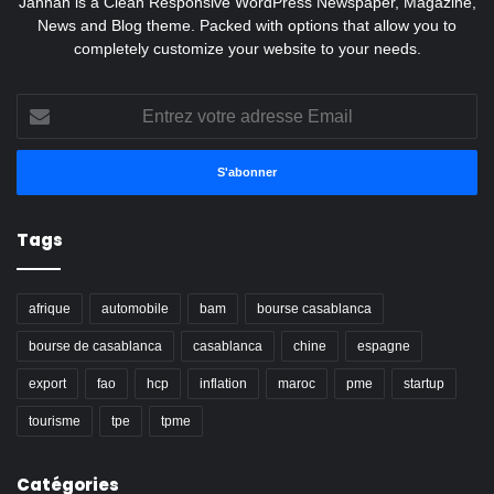
Jannah is a Clean Responsive WordPress Newspaper, Magazine,
News and Blog theme. Packed with options that allow you to
completely customize your website to your needs.
Entrez
votre
adresse
Email
Tags
afrique
automobile
bam
bourse casablanca
bourse de casablanca
casablanca
chine
espagne
export
fao
hcp
inflation
maroc
pme
startup
tourisme
tpe
tpme
Catégories