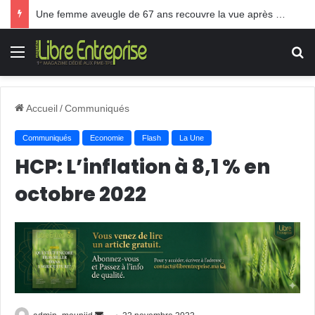
Une femme aveugle de 67 ans recouvre la vue après une greffe inédite
Menu
R
Accueil
/
Communiqués
Communiqués
Economie
Flash
La Une
HCP: L’inflation à 8,1 % en
octobre 2022
Envoyer