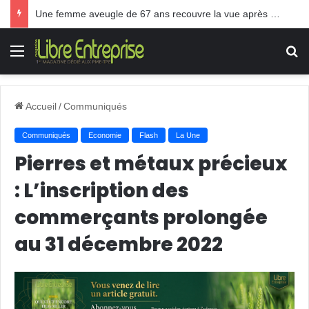
Une femme aveugle de 67 ans recouvre la vue après une greffe inédite
Menu
R
Accueil
/
Communiqués
Communiqués
Economie
Flash
La Une
Pierres et métaux précieux
: L’inscription des
commerçants prolongée
au 31 décembre 2022