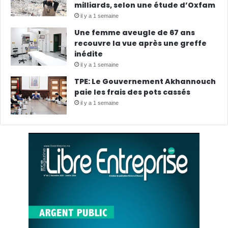
milliards, selon une étude d’Oxfam
il y a 1 semaine
Une femme aveugle de 67 ans
recouvre la vue après une greffe
inédite
il y a 1 semaine
TPE: Le Gouvernement Akhannouch
paie les frais des pots cassés
il y a 1 semaine