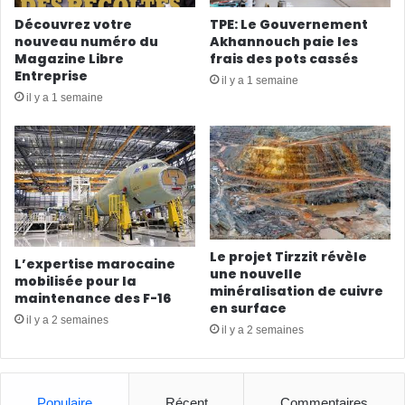
Découvrez votre
TPE: Le Gouvernement
nouveau numéro du
Akhannouch paie les
Magazine Libre
frais des pots cassés
Entreprise
il y a 1 semaine
il y a 1 semaine
Le projet Tirzzit révèle
L’expertise marocaine
une nouvelle
mobilisée pour la
minéralisation de cuivre
maintenance des F-16
en surface
il y a 2 semaines
il y a 2 semaines
Populaire
Récent
Commentaires