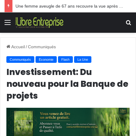
Une femme aveugle de 67 ans recouvre la vue après une greffe inédite
Menu
R
Accueil
/
Communiqués
Communiqués
Economie
Flash
La Une
Investissement: Du
nouveau pour la Banque de
projets