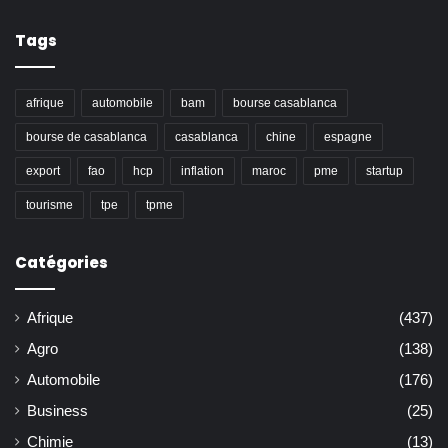
Tags
afrique
automobile
bam
bourse casablanca
bourse de casablanca
casablanca
chine
espagne
export
fao
hcp
inflation
maroc
pme
startup
tourisme
tpe
tpme
Catégories
Afrique
(437)
Agro
(138)
Automobile
(176)
Business
(25)
Chimie
(13)