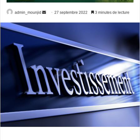
Envoyer
admin_mounjid
27 septembre 2022
3 minutes de lecture
un
courriel