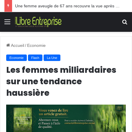
Une femme aveugle de 67 ans recouvre la vue après une greffe inédite
Menu
R
Accueil
/
Economie
Economie
Flash
La Une
Les femmes milliardaires
sur une tendance
haussière