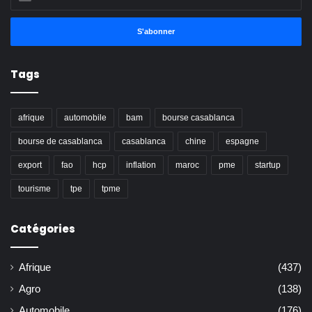
votre
adresse
Email
Tags
afrique
automobile
bam
bourse casablanca
bourse de casablanca
casablanca
chine
espagne
export
fao
hcp
inflation
maroc
pme
startup
tourisme
tpe
tpme
Catégories
Afrique
(437)
Agro
(138)
Automobile
(176)