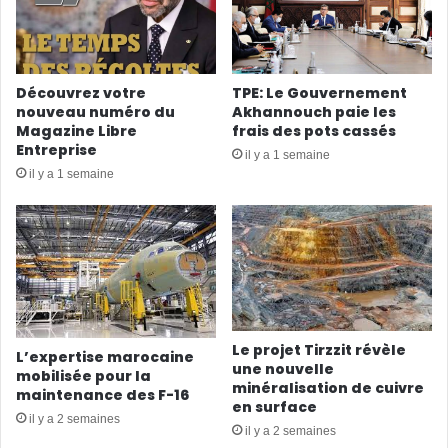
Découvrez votre
TPE: Le Gouvernement
nouveau numéro du
Akhannouch paie les
Magazine Libre
frais des pots cassés
Entreprise
il y a 1 semaine
il y a 1 semaine
Le projet Tirzzit révèle
L’expertise marocaine
une nouvelle
mobilisée pour la
minéralisation de cuivre
maintenance des F-16
en surface
il y a 2 semaines
il y a 2 semaines