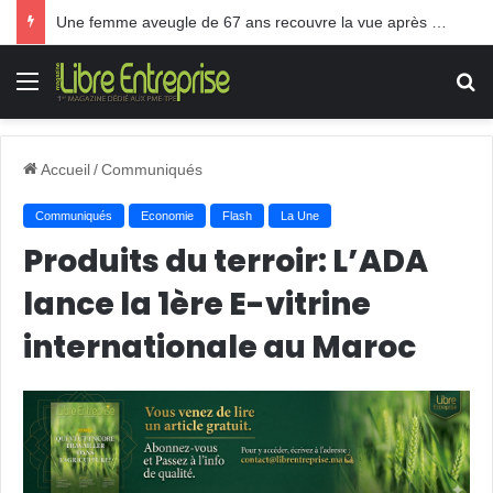
Une femme aveugle de 67 ans recouvre la vue après une greffe inédite
Menu
R
Accueil
/
Communiqués
Communiqués
Economie
Flash
La Une
Produits du terroir: L’ADA
lance la 1ère E-vitrine
internationale au Maroc