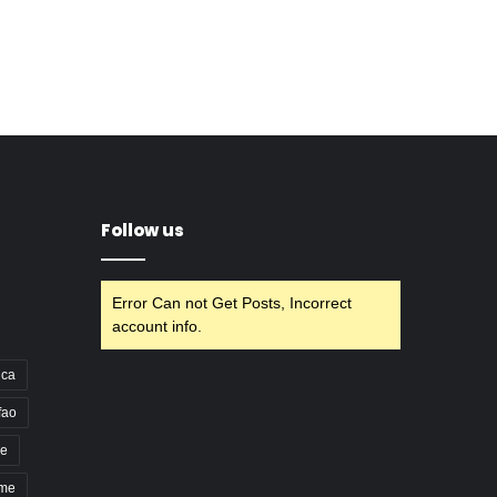
Follow us
Error Can not Get Posts, Incorrect
account info.
nca
fao
e
pme