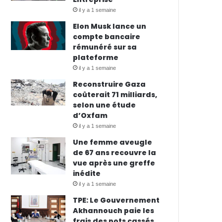
il y a 1 semaine
Elon Musk lance un
compte bancaire
rémunéré sur sa
plateforme
il y a 1 semaine
Reconstruire Gaza
coûterait 71 milliards,
selon une étude
d’Oxfam
il y a 1 semaine
Une femme aveugle
de 67 ans recouvre la
vue après une greffe
inédite
il y a 1 semaine
TPE: Le Gouvernement
Akhannouch paie les
frais des pots cassés