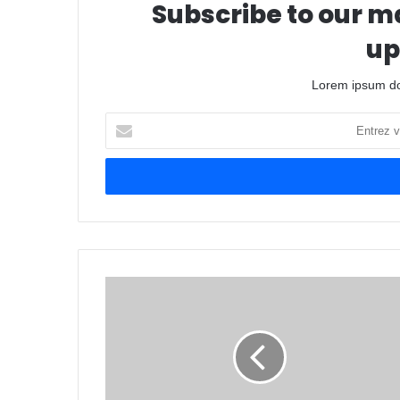
Subscribe to our ma
up
Lorem ipsum dol
Entrez
votre
adresse
Email