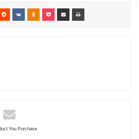
nterest
Reddit
VKontakte
Odnoklassniki
Pocket
Partager par email
Imprimer
duct You Purchase