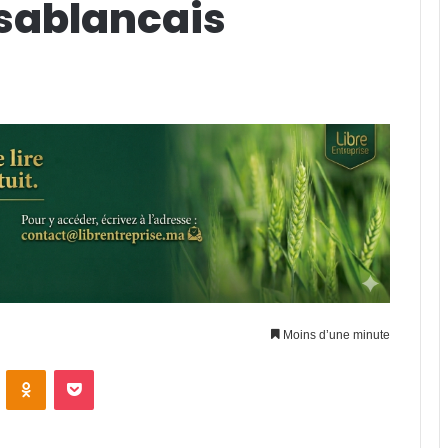
asablancais
Moins d’une minute
VKontakte
Odnoklassniki
Pocket