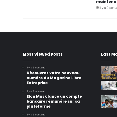
maintenan
il y a 2 sem
Most Viewed Posts
Last Mo
il y a 1 semaine
Découvrez votre nouveau
numéro du Magazine Libre
Entreprise
il y a 1 semaine
Elon Musk lance un compte
bancaire rémunéré sur sa
plateforme
il y a 1 semaine