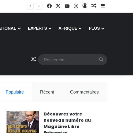
Facebook
X
YouTube
Instagram
Connexion
Article Aléatoire
Sidebar (barre
ATIONAL
EXPERTS
AFRIQUE
PLUS
Article Aléatoire
Rechercher
Populaire
Récent
Commentaires
Découvrez votre
nouveau numéro du
Magazine Libre
Entreprise