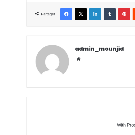
Facebook
X
Linkedin
Tumblr
Pi
Partager
admin_mounjid
Website
With Pro