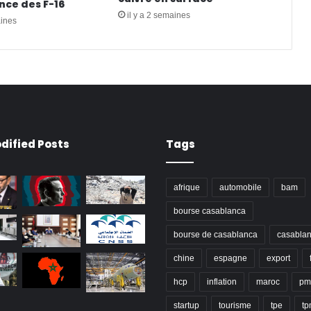
ce des F-16
il y a 2 semaines
aines
dified Posts
Tags
afrique
automobile
bam
bourse casablanca
bourse de casablanca
casabla
chine
espagne
export
hcp
inflation
maroc
pm
startup
tourisme
tpe
t