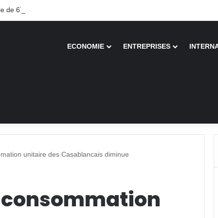
 de 67 ans recouvre la vue après une greffe inédite
ECONOMIE
ENTREPRISES
INTERN
mation unitaire des Casablancais diminue
La consommation