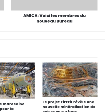
AMICA: Voici les membres du
nouveau Bureau
Le projet Tirzzit révèle une
se marocaine
nouvelle minéralisation de
pour la
cuivre en surface