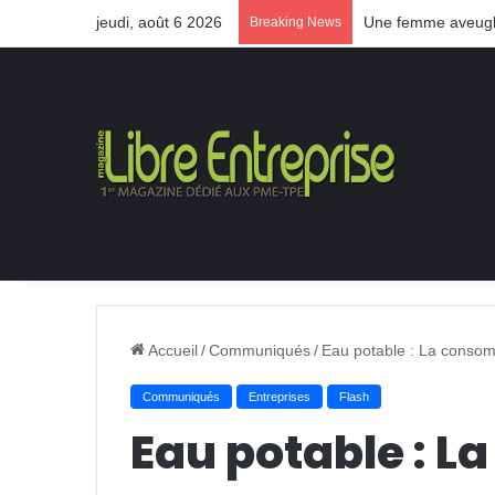
jeudi, août 6 2026
Une femme aveugle
Breaking News
Accueil
/
Communiqués
/
Eau potable : La consom
Communiqués
Entreprises
Flash
Eau potable : 