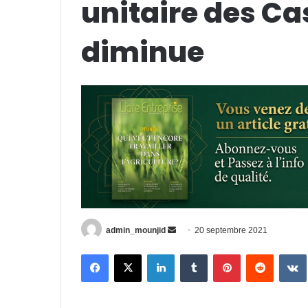
unitaire des C
diminue
Envoyer
admin_mounjid
20 septembre 2021
un
Facebook
X
Linkedin
Tumblr
Pinterest
Reddit
courriel