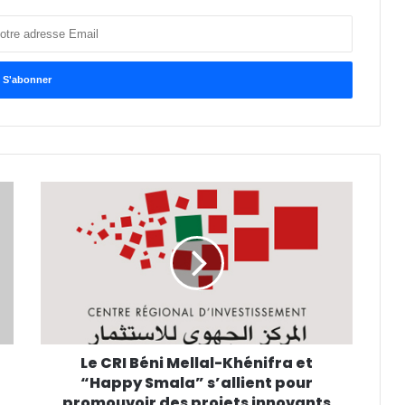
Le CRI Béni Mellal-Khénifra et
“Happy Smala” s’allient pour
promouvoir des projets innovants