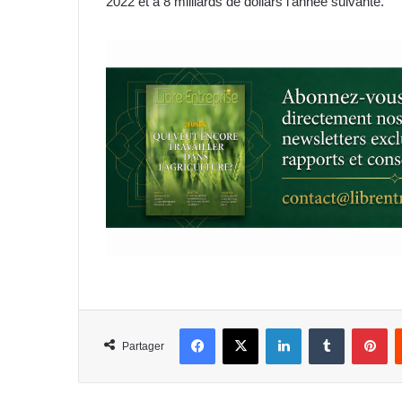
2022 et à 8 milliards de dollars l’année suivante.
Facebook
X
Linkedin
Tumblr
Pi
Partager