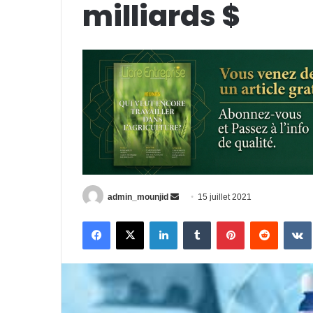
milliards $
Envoyer
admin_mounjid
15 juillet 2021
un
Facebook
X
Linkedin
Tumblr
Pinterest
Reddit
courriel