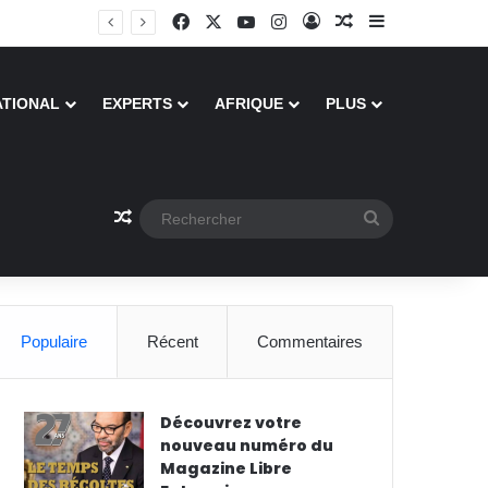
Facebook
X
YouTube
Instagram
Connexion
Article Aléatoire
Sidebar (barre
ATIONAL
EXPERTS
AFRIQUE
PLUS
Article Aléatoire
Rechercher
Populaire
Récent
Commentaires
Découvrez votre
nouveau numéro du
Magazine Libre