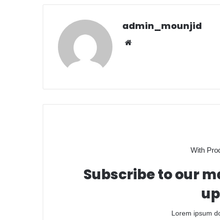
admin_mounjid
Website
With Pro
Subscribe to our ma
up
Lorem ipsum dol