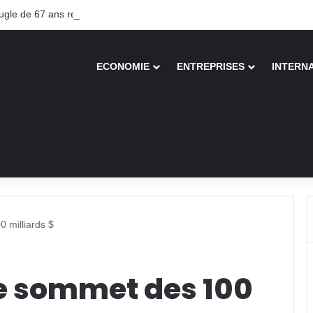
le de 67 ans recouvre la vue après une greffe inédite
ECONOMIE
ENTREPRISES
INTERN
 milliards $
le sommet des 100