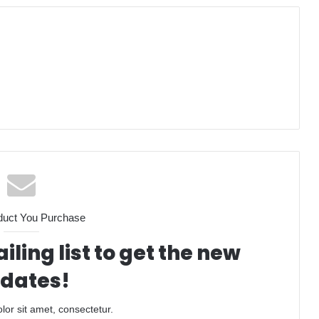
duct You Purchase
iling list to get the new
dates!
or sit amet, consectetur.