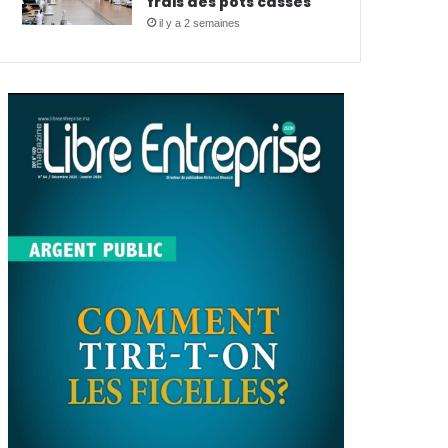
frais des pots cassés
il y a 2 semaines