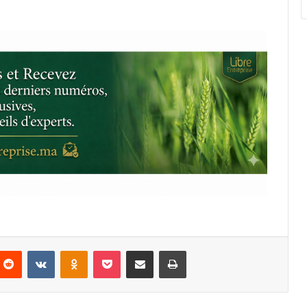
nterest
Reddit
VKontakte
Odnoklassniki
Pocket
Partager par email
Imprimer