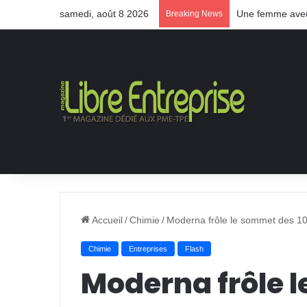
samedi, août 8 2026
Une femme aveug
Breaking News
Accueil
/
Chimie
/
Moderna frôle le sommet des 100
Chimie
Entreprises
Flash
Moderna frôle 