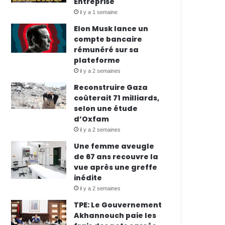
Entreprise
il y a 1 semaine
Elon Musk lance un
compte bancaire
rémunéré sur sa
plateforme
il y a 2 semaines
Reconstruire Gaza
coûterait 71 milliards,
selon une étude
d’Oxfam
il y a 2 semaines
Une femme aveugle
de 67 ans recouvre la
vue après une greffe
inédite
il y a 2 semaines
TPE: Le Gouvernement
Akhannouch paie les