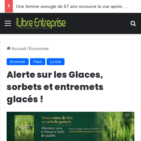
Une femme aveugle de 67 ans recouvre la vue après une greffe inédite
Menu
R
Accueil
/
Economie
Economie
Flash
La Une
Alerte sur les Glaces,
sorbets et entremets
glacés !