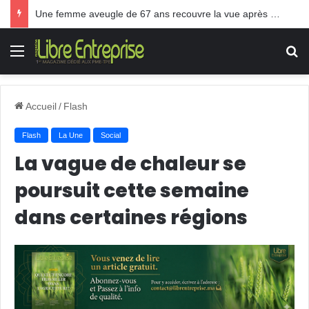
Une femme aveugle de 67 ans recouvre la vue après une greffe inédite
Menu
R
Accueil
/
Flash
Flash
La Une
Social
La vague de chaleur se
poursuit cette semaine
dans certaines régions