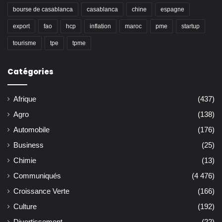
bourse de casablanca
casablanca
chine
espagne
export
fao
hcp
inflation
maroc
pme
startup
tourisme
tpe
tpme
Catégories
Afrique
(437)
Agro
(138)
Automobile
(176)
Business
(25)
Chimie
(13)
Communiqués
(4 476)
Croissance Verte
(166)
Culture
(192)
Divertissement
(22)