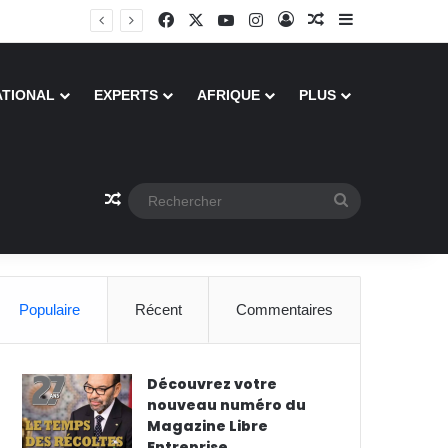
Facebook
X
YouTube
Instagram
Connexion
Article Aléatoire
Sidebar (barre
ATIONAL
EXPERTS
AFRIQUE
PLUS
Article Aléatoire
Rechercher
Populaire
Récent
Commentaires
Découvrez votre
nouveau numéro du
Magazine Libre
Entreprise