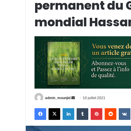
permanent du G
mondial Hassan 
Envoyer
admin_mounjid
10 juillet 2021
un
Facebook
X
Linkedin
Tumblr
Pinterest
Reddit
courriel