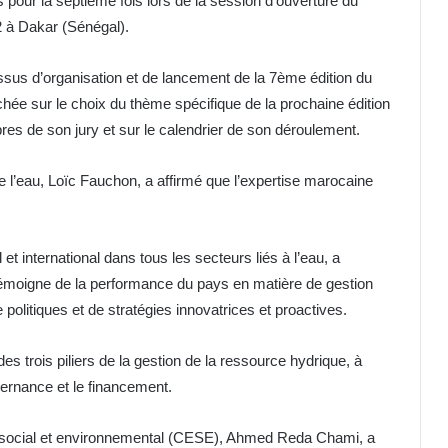
s pour la septième fois lors de la session d’ouverture du
2 à Dakar (Sénégal).
ssus d’organisation et de lancement de la 7ème édition du
chée sur le choix du thème spécifique de la prochaine édition
res de son jury et sur le calendrier de son déroulement.
e l’eau, Loïc Fauchon, a affirmé que l’expertise marocaine
t international dans tous les secteurs liés à l’eau, a
témoigne de la performance du pays en matière de gestion
olitiques et de stratégies innovatrices et proactives.
s trois piliers de la gestion de la ressource hydrique, à
ernance et le financement.
, social et environnemental (CESE), Ahmed Reda Chami, a