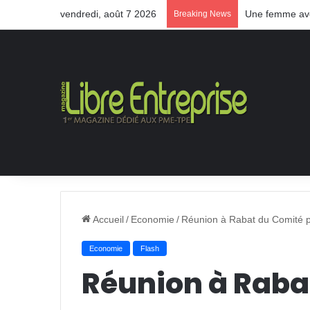
vendredi, août 7 2026
Une femme aveu
Breaking News
Accueil
/
Economie
/
Réunion à Rabat du Comité p
Economie
Flash
Réunion à Raba