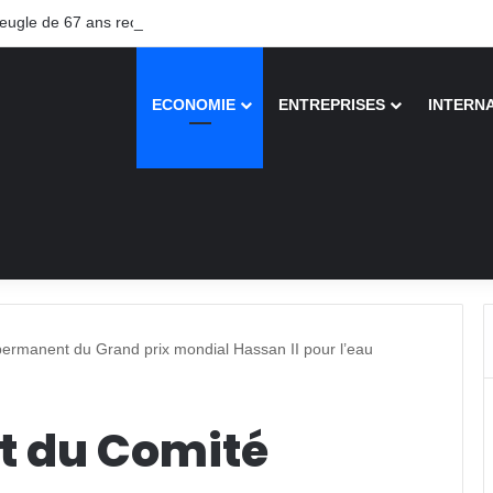
gle de 67 ans recouvre la vue après une greffe inédite
ECONOMIE
ENTREPRISES
INTERN
ermanent du Grand prix mondial Hassan II pour l’eau
t du Comité