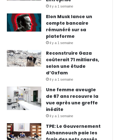
il y a 1 semaine
Elon Musk lance un
compte bancaire
rémunéré sur sa
plateforme
il y a 1 semaine
Reconstruire Gaza
coûterait 71 milliards,
selon une étude
d’Oxfam
il y a 1 semaine
Une femme aveugle
de 67 ans recouvre la
vue après une greffe
inédite
il y a 1 semaine
TPE: Le Gouvernement
Akhannouch paie les
frais des pots cassés