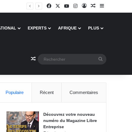
Facebook
X
YouTube
Instagram
Connexion
Article Aléatoire
Sidebar (barre
ATIONAL
EXPERTS
AFRIQUE
PLUS
Article Aléatoire
Rechercher
Populaire
Récent
Commentaires
Découvrez votre nouveau
numéro du Magazine Libre
Entreprise