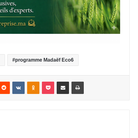
programme Madaëf Eco6
nterest
Reddit
VKontakte
Odnoklassniki
Pocket
Partager par email
Imprimer