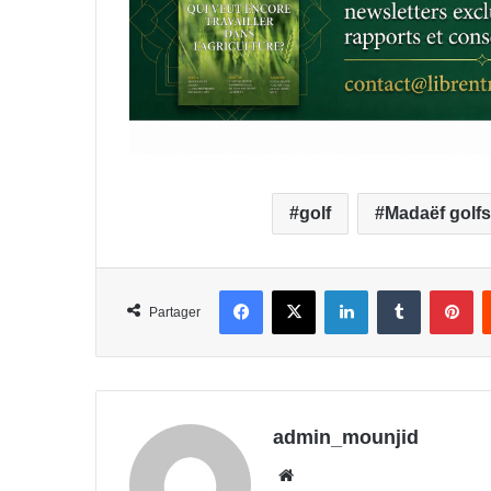
golf
Madaëf golfs
Facebook
X
Linkedin
Tumblr
Pi
Partager
admin_mounjid
Website