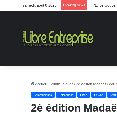
samedi, août 8 2026
TPE: Le Gouvern
Breaking News
Accueil
/
Communiqués
/
2è édition Madaëf Eco6 :
Communiqués
Entreprises
Flash
La Une
Start
2è édition Madaë