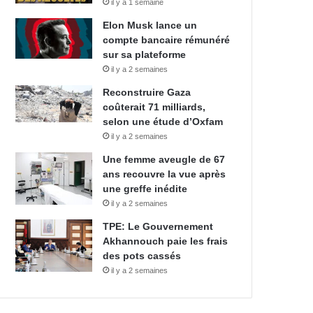
il y a 1 semaine
Elon Musk lance un
compte bancaire rémunéré
sur sa plateforme
il y a 2 semaines
Reconstruire Gaza
coûterait 71 milliards,
selon une étude d’Oxfam
il y a 2 semaines
Une femme aveugle de 67
ans recouvre la vue après
une greffe inédite
il y a 2 semaines
TPE: Le Gouvernement
Akhannouch paie les frais
des pots cassés
il y a 2 semaines