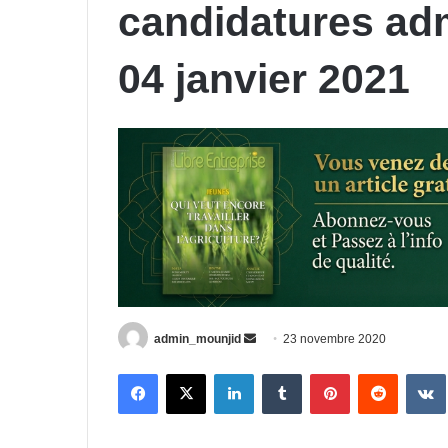
candidatures adm
04 janvier 2021
Envoyer
admin_mounjid
23 novembre 2020
un
Facebook
X
Linkedin
Tumblr
Pinterest
Reddit
courriel