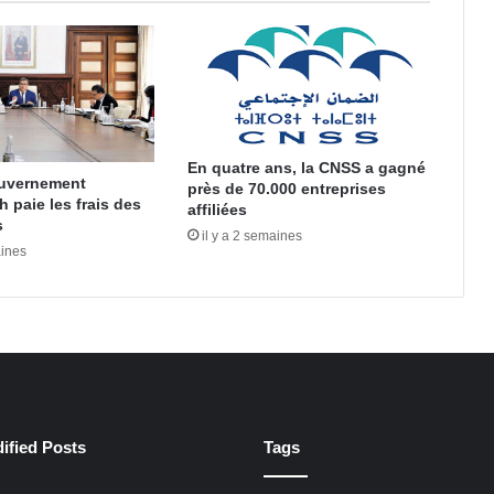
En quatre ans, la CNSS a gagné
uvernement
près de 70.000 entreprises
paie les frais des
affiliées
s
il y a 2 semaines
aines
ified Posts
Tags