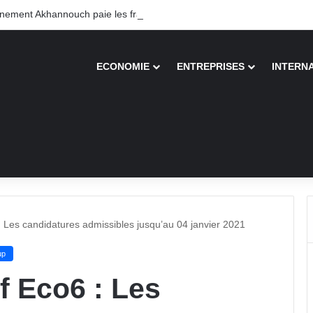
ement Akhannouch paie les frais des pots cassés
ECONOMIE
ENTREPRISES
INTERN
 Les candidatures admissibles jusqu’au 04 janvier 2021
up
f Eco6 : Les