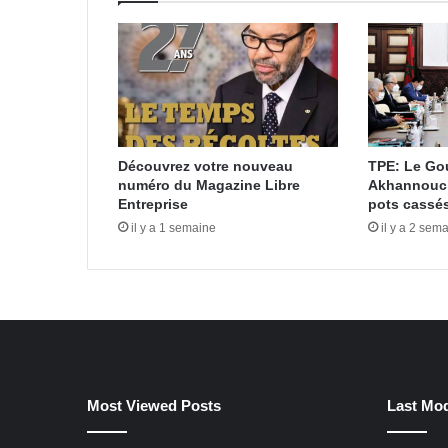
Découvrez votre nouveau
TPE: Le Go
numéro du Magazine Libre
Akhannouch 
Entreprise
pots cassé
il y a 1 semaine
il y a 2 sem
Most Viewed Posts
Last Mod