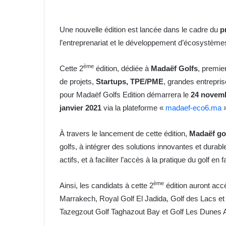
Une nouvelle édition est lancée dans le cadre du
p
l’entreprenariat et le développement d’écosystèmes
ème
Cette 2
édition, dédiée à
Madaëf Golfs
, premie
de projets,
Startups, TPE/PME
, grandes entrepris
pour Madaëf Golfs Edition démarrera le
24 novem
janvier 2021
via la plateforme «
madaef-eco6.ma
»
À travers le lancement de cette édition,
Madaëf go
golfs, à intégrer des solutions innovantes et dura
actifs, et à faciliter l’accès à la pratique du golf e
ème
Ainsi, les candidats à cette 2
édition auront acc
Marrakech, Royal Golf El Jadida, Golf des Lacs et 
Tazegzout Golf Taghazout Bay et Golf Les Dunes Ag