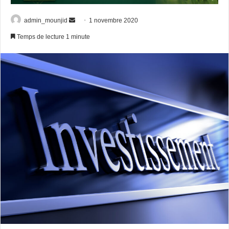
Envoyer
admin_mounjid
1 novembre 2020
un
Temps de lecture 1 minute
courriel