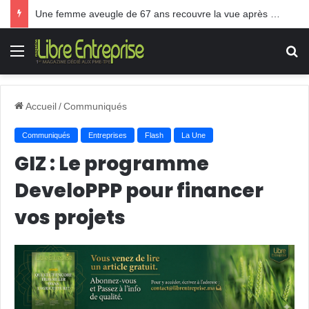
Une femme aveugle de 67 ans recouvre la vue après une greffe inédite
Menu
R
Accueil
/
Communiqués
Communiqués
Entreprises
Flash
La Une
GIZ : Le programme
DeveloPPP pour financer
vos projets