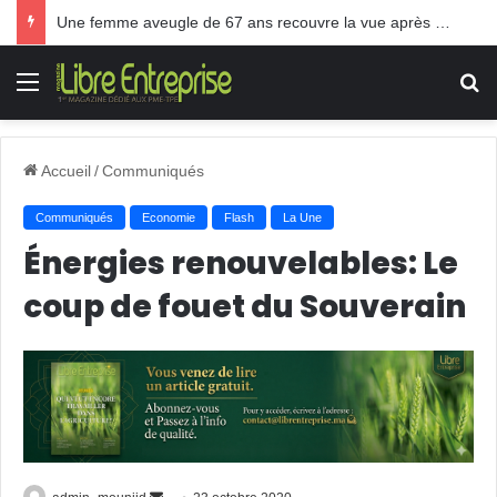
Une femme aveugle de 67 ans recouvre la vue après une greffe inédite
Menu
R
Accueil
/
Communiqués
Communiqués
Economie
Flash
La Une
Énergies renouvelables: Le
coup de fouet du Souverain
Envoyer