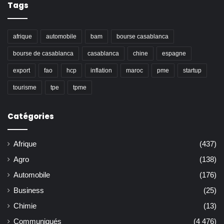
Tags
afrique
automobile
bam
bourse casablanca
bourse de casablanca
casablanca
chine
espagne
export
fao
hcp
inflation
maroc
pme
startup
tourisme
tpe
tpme
Catégories
Afrique
(437)
Agro
(138)
Automobile
(176)
Business
(25)
Chimie
(13)
Communiqués
(4 476)