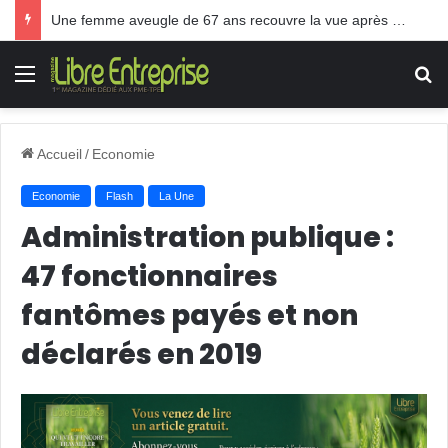
Une femme aveugle de 67 ans recouvre la vue après une greffe inédite
Menu
R
Accueil
/
Economie
Economie
Flash
La Une
Administration publique :
47 fonctionnaires
fantômes payés et non
déclarés en 2019