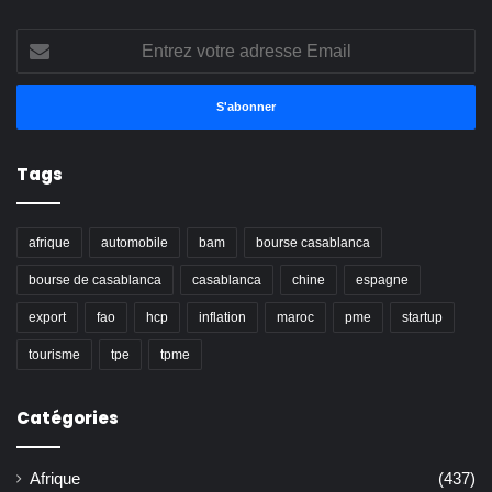
Entrez
votre
adresse
Email
Tags
afrique
automobile
bam
bourse casablanca
bourse de casablanca
casablanca
chine
espagne
export
fao
hcp
inflation
maroc
pme
startup
tourisme
tpe
tpme
Catégories
Afrique
(437)