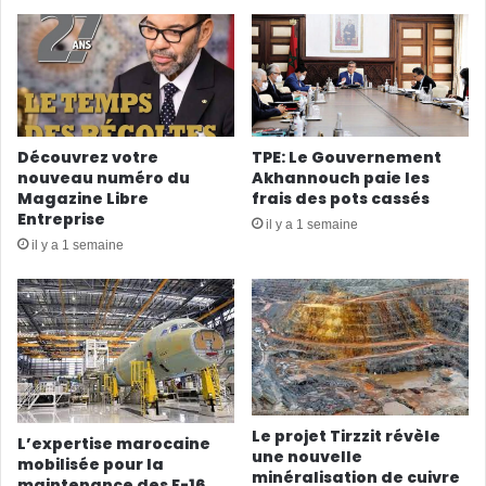
Découvrez votre
TPE: Le Gouvernement
nouveau numéro du
Akhannouch paie les
Magazine Libre
frais des pots cassés
Entreprise
il y a 1 semaine
il y a 1 semaine
Le projet Tirzzit révèle
L’expertise marocaine
une nouvelle
mobilisée pour la
minéralisation de cuivre
maintenance des F-16