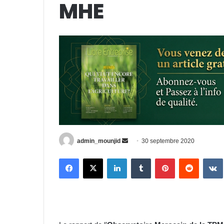
MHE
Envoyer
admin_mounjid
30 septembre 2020
un
Facebook
X
Linkedin
Tumblr
Pinterest
Reddit
courriel