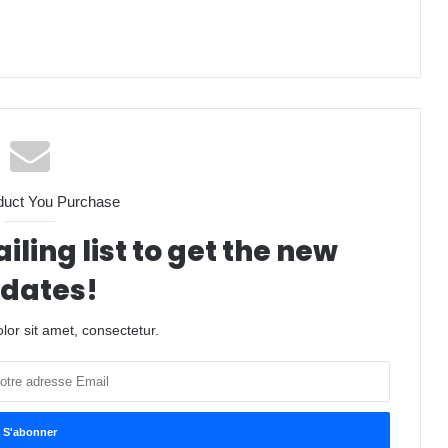
duct You Purchase
iling list to get the new
dates!
or sit amet, consectetur.