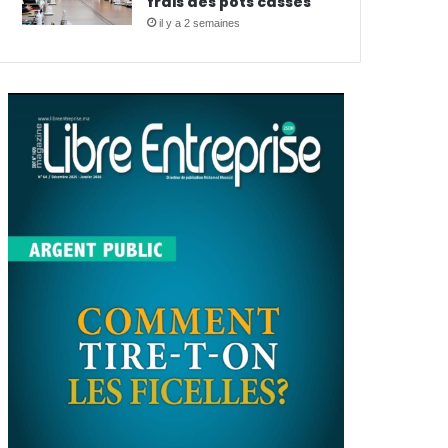
frais des pots cassés
il y a 2 semaines