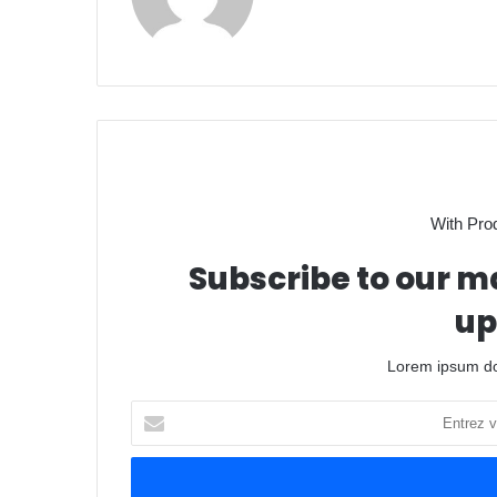
With Pro
Subscribe to our ma
up
Lorem ipsum dol
Entrez
votre
adresse
Email