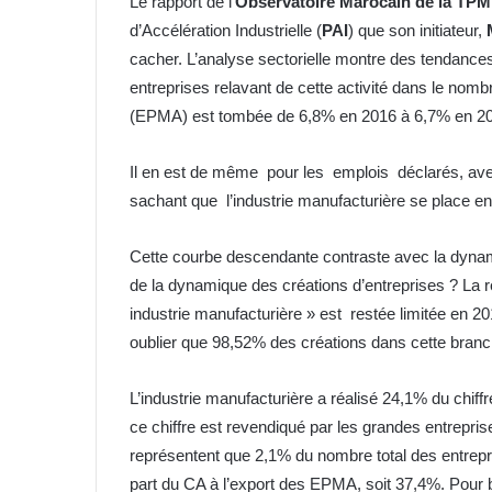
Le rapport de l’
Observatoire Marocain de la TP
d’Accélération Industrielle (
PAI
) que son initiateur,
cacher. L’analyse sectorielle montre des tendances 
entreprises relavant de cette activité dans le nomb
(EPMA) est tombée de 6,8% en 2016 à 6,7% en 2
Il en est de même pour les emplois déclarés, avec 
sachant que l’industrie manufacturière se place e
Cette courbe descendante contraste avec la dynamiq
de la dynamique des créations d’entreprises ? La ré
industrie manufacturière » est restée limitée en 
oublier que 98,52% des créations dans cette branch
L’industrie manufacturière a réalisé 24,1% du chiff
ce chiffre est revendiqué par les grandes entrepri
représentent que 2,1% du nombre total des entrepris
part du CA à l’export des EPMA, soit 37,4%. Pour bi