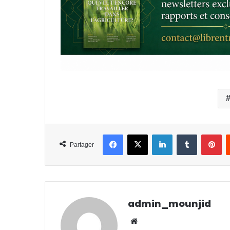
Facebook
X
Linkedin
Tumblr
Pi
Partager
admin_mounjid
Website