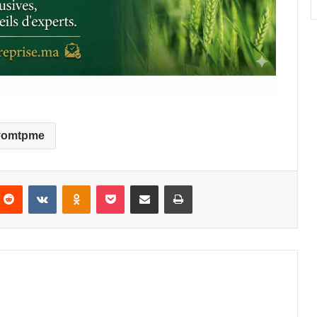
omtpme
nterest
Reddit
VKontakte
Odnoklassniki
Pocket
Partager par email
Imprimer