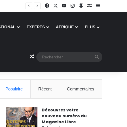
Facebook
X
YouTube
Instagram
Connexion
Article Aléatoire
Sidebar (barre
ATIONAL
EXPERTS
AFRIQUE
PLUS
Article Aléatoire
Rechercher
Populaire
Récent
Commentaires
Découvrez votre
nouveau numéro du
Magazine Libre