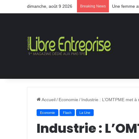
dimanche, août 9 2026
Une femme ave
Breaking News
Accueil
/
Economie
/
Industrie : L’OMTPME met à
Economie
Flash
La Une
Industrie : L’O