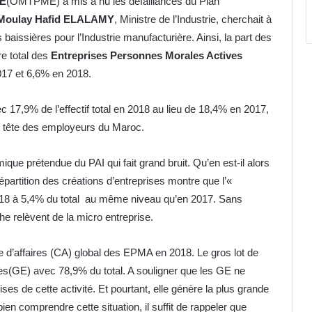
ME
(OMTPME) a mis à nu les défaillances du Plan
Moulay Hafid ELALAMY
, Ministre de l’Industrie, cherchait à
baissières pour l’Industrie manufacturière. Ainsi, la part des
re total des
Entreprises Personnes Morales Actives
017 et 6,6% en 2018.
17,9% de l’effectif total en 2018 au lieu de 18,4% en 2017,
n tête des employeurs du Maroc.
ue prétendue du PAI qui fait grand bruit. Qu’en est-il alors
partition des créations d’entreprises montre que l’«
2018 à 5,4% du total au même niveau qu’en 2017. Sans
e relèvent de la micro entreprise.
re d’affaires (CA) global des EPMA en 2018. Le gros lot de
ses(GE) avec 78,9% du total. A souligner que les GE ne
es de cette activité. Et pourtant, elle génère la plus grande
en comprendre cette situation, il suffit de rappeler que