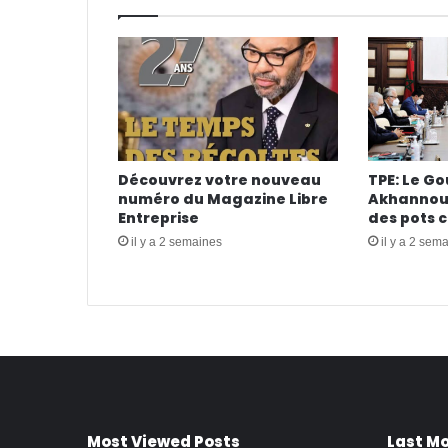
Découvrez votre nouveau
TPE: Le G
numéro du Magazine Libre
Akhannouc
Entreprise
des pots 
il y a 2 semaines
il y a 2 sem
Most Viewed Posts
Last Mo