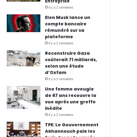
Entreprise
il y a 2 semaines
Elon Musk lance un
compte bancaire
rémunéré sur sa
plateforme
il y a 2 semaines
Reconstruire Gaza
coûterait 71 milliards,
selon une étude
d’Oxfam
il y a 2 semaines
Une femme aveugle
de 67 ans recouvre la
vue après une greffe
inédite
il y a 2 semaines
TPE: Le Gouvernement
Akhannouch paie les