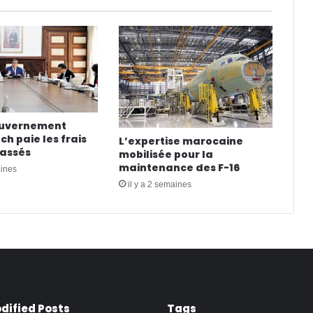
ouvernement
h paie les frais
L’expertise marocaine
cassés
mobilisée pour la
maintenance des F-16
aines
il y a 2 semaines
dified Posts
Tags