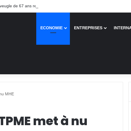
ugle de 67 ans recouvre la vue après une greffe inédite
ECONOMIE
ENTREPRISES
INTERN
 nu MHE
MTPME met à nu