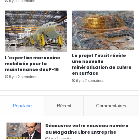
il y a 1 semaine
Le projet Tirzzit révèle
L’expertise marocaine
une nouvelle
mobilisée pour la
minéralisation de cuivre
maintenance des F-16
en surface
il y a 2 semaines
il y a 2 semaines
Populaire
Récent
Commentaires
Découvrez votre nouveau numéro
du Magazine Libre Entreprise
il y a 1 semaine