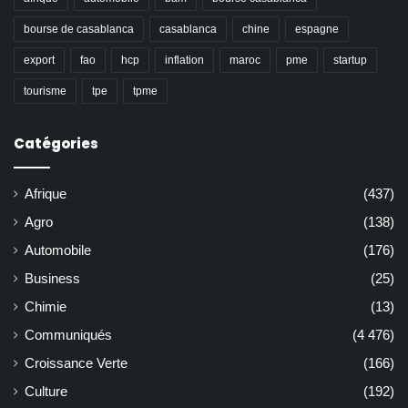
bourse de casablanca
casablanca
chine
espagne
export
fao
hcp
inflation
maroc
pme
startup
tourisme
tpe
tpme
Catégories
Afrique
(437)
Agro
(138)
Automobile
(176)
Business
(25)
Chimie
(13)
Communiqués
(4 476)
Croissance Verte
(166)
Culture
(192)