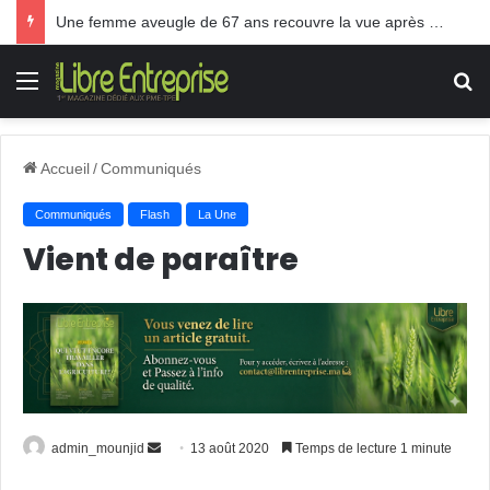
Une femme aveugle de 67 ans recouvre la vue après une greffe inédite
Menu
R
Accueil
/
Communiqués
Communiqués
Flash
La Une
Vient de paraître
Envoyer
admin_mounjid
13 août 2020
Temps de lecture 1 minute
un